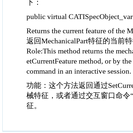
下：
public virtual CATISpecObject_v
Returns the current feature of the 
返回MechanicalPart特征的当前
Role:This method returns the mechan
etCurrentFeature method, or by th
command in an interactive session.
功能：这个方法返回通过SetCurren
械特征，或者通过交互窗口命令“
征。