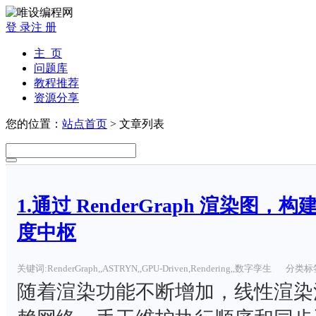
登 录
注 册
主 页
问题库
教程推荐
资源分享
您的位置：
站点首页
> 文章列表
1.通过 RenderGraph 渲染图，构
度中枢
关键词:RenderGraph,,ASTRYN,,GPU-Driven,Rendering,,数字孪生
分类标签:
随着渲染功能不断增加，线性渲染