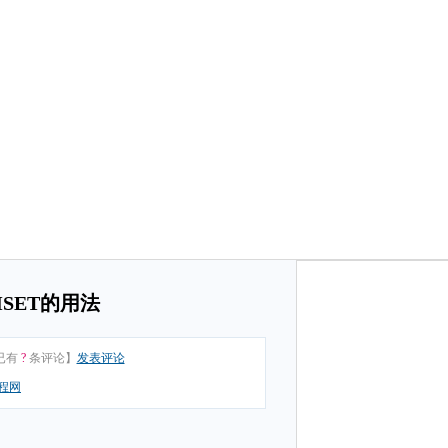
SET的用法
已有
?
条评论】
发表评论
程网