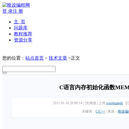
登 录
注 册
主 页
问题库
教程推荐
资源分享
您的位置：
站点首页
>
技术文章
>正文
C语言内存初始化函数MEM
2011-01-16 20:09:14
|
?次阅读
|
上传:
wustguangh
【
关键词：
C/C++
|
来源：
唯设编