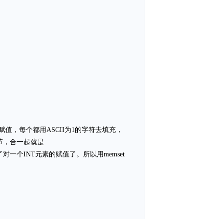
行赋值，每个都用ASCII为1的字符去填充，
字节，合一起就是
9，就完成了对一个INT元素的赋值了。所以用memset