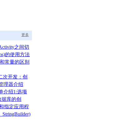
更多
ctivity之间切
ams)的使用方法
um)和常量的区别
A二次开发：创
布局管理器介绍
菜单介绍1:选项
)
000数据库的创
、还原
录和指定应用程
tringBuilder)