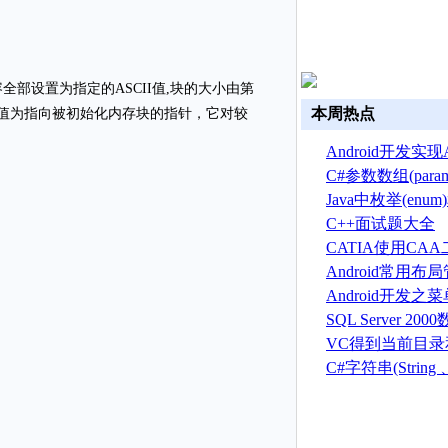
全部设置为指定的ASCII值,块的大小由第
本周热点
回值为指向被初始化内存块的指针，它对较
Android开发实现A
换
C#参数数组(par
Java中枚举(en
C++面试题大全
CATIA使用CA
建草图
Android常用
Android开发之
菜单(Option menu
SQL Server 2
建、删除、备份
VC得到当前目
序目录的方法
C#字符串(String 、S
总结