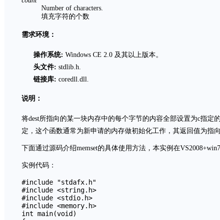
count
Number of characters.
填充字符的个数
需求环境：
操作系统:
Windows CE 2.0 及其以上版本。
头文件
:
stdlib.h.
链接库
:
coredll.dll.
说明：
将dest所指向的某一块内存中的每个字节的内容全部设置为c指定的A
定，这个函数通常为新申请的内存做初始化工作，其返回值为指向d
下面通过源码介绍memset的具体使用方法，本实例在VS2008+wi
实例代码：
#include "stdafx.h"

#include <string.h>

#include <stdio.h>

#include <memory.h> 

int main(void)
