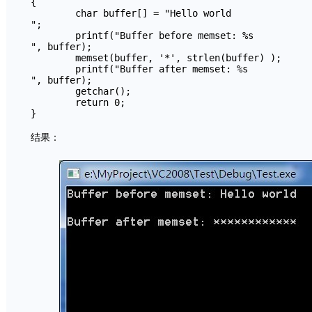
{

	char buffer[] = "Hello world

";

	printf("Buffer before memset: %s

", buffer);

	memset(buffer, '*', strlen(buffer) );

	printf("Buffer after memset: %s

", buffer);

	getchar();

	return 0;

} 
结果：