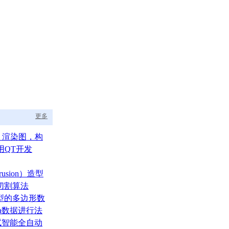
更多
aph 渲染图，构
的渲染调度中枢
用QT开发
usion）造型
切割算法
型的多边形数
ata数据进行法
测试智能全自动