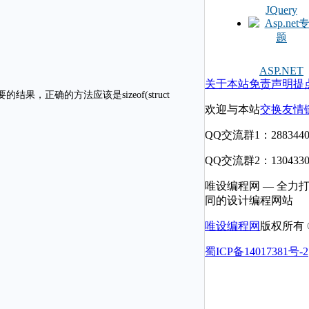
JQuery
ASP.NET
关于本站
免责声明
提
果，正确的方法应该是sizeof(struct
欢迎与本站
交换友情
QQ交流群1：2883440
QQ交流群2：1304330
唯设编程网 — 全力
同的设计编程网站
唯设编程网
版权所有 © 
蜀ICP备14017381号-2