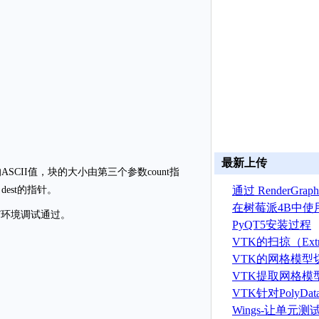
最新上传
SCII值，块的大小由第三个参数count指
est的指针。
通过 RenderGr
建 ASTRYN 
在树莓派4B中使
n7环境调试通过。
OpenGL ES程序
PyQT5安装过程
VTK的扫掠（Extr
算法
VTK的网格模型
VTK提取网格模
据算法
VTK针对PolyD
线运算
Wings-让单元