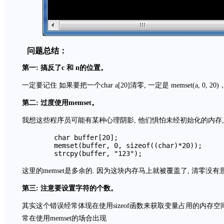
问题总结：
第一: 搞反了c 和 n的位置。
一定要记住 如果要把一个char a[20]清零, 一定是 memset(a, 0, 20)，而
第二: 过度使用memset。
我想这些程序员可能有某种心理阴影, 他们惧怕未经初始化的内存,
	char buffer[20];

	memset(buffer, 0, sizeof((char)*20));

这里的memset是多余的. 因为这块内存马上就被覆盖了, 清零没有意
第三: 注意要设置字符的个数。
其实这个错误经常体现在使用sizeof函数来获取变量占用的内存空间
常在使用memset的场合出现