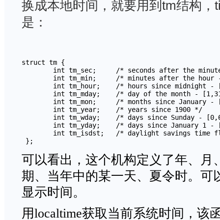
换成本地时间，就要用到tm结构，ti
是：
struct tm {

        int tm_sec;     /* seconds after the minute
        int tm_min;     /* minutes after the hour -
        int tm_hour;    /* hours since midnight - [
        int tm_mday;    /* day of the month - [1,31
        int tm_mon;     /* months since January - [
        int tm_year;    /* years since 1900 */

        int tm_wday;    /* days since Sunday - [0,6
        int tm_yday;    /* days since January 1 - [
        int tm_isdst;   /* daylight savings time fl
 };
可以看出，这个机构定义了年、月
期、当年中的某一天、夏令时。可
显示时间。
用localtime获取当前系统时间，该