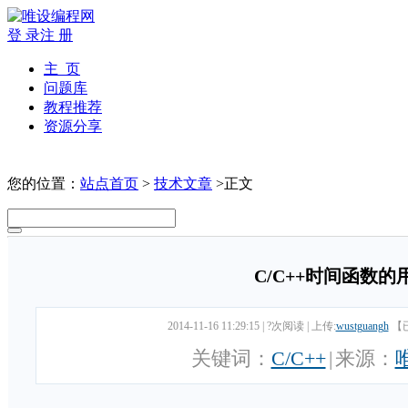
登 录
注 册
主 页
问题库
教程推荐
资源分享
您的位置：
站点首页
>
技术文章
>正文
C/C++时间函数的
2014-11-16 11:29:15
|
?次阅读
|
上传:
wustguangh
【
关键词：
C/C++
|
来源：