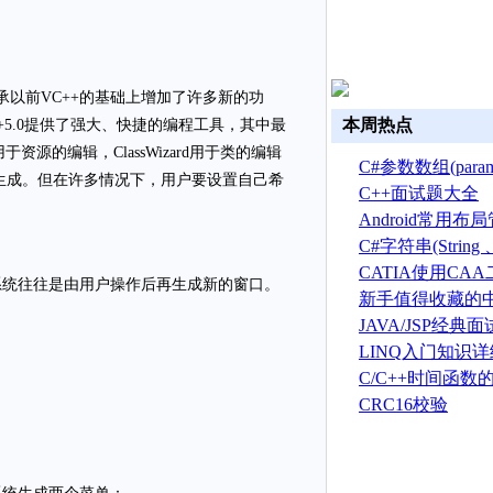
它在继承以前VC++的基础上增加了许多新的功
本周热点
+5.0提供了强大、快捷的编程工具，其中最
用于资源的编辑，ClassWizard用于类的编辑
C#参数数组(par
生成。但在许多情况下，用户要设置自己希
C++面试题大全
Android常用
C#字符串(String 、S
总结
CATIA使用CA
系统往往是由用户操作后再生成新的窗口。
建草图
新手值得收藏的中
新手且英文不好
JAVA/JSP经典
LINQ入门知识
C/C++时间函数
CRC16校验