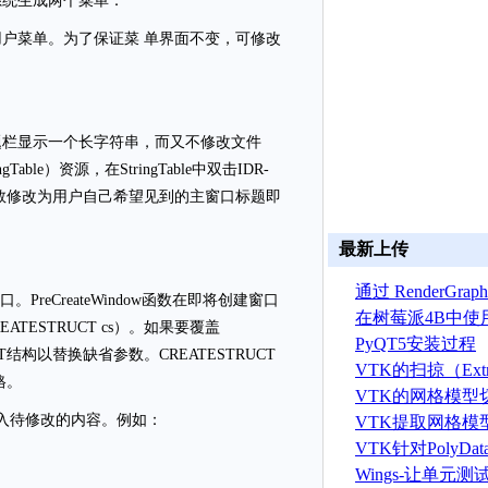
系统生成两个菜单：
户菜单。为了保证菜 单界面不变，可修改
题栏显示一个长字符串，而又不修改文件
ble）资源，在StringTable中双击IDR-
，将第一个参数修改为用户自己希望见到的主窗口标题即
最新上传
通过 RenderGr
。PreCreateWindow函数在即将创建窗口
建 ASTRYN 
在树莓派4B中使
CREATESTRUCT cs）。如果要覆盖
OpenGL ES程序
PyQT5安装过程
UCT结构以替换缺省参数。CREATESTRUCT
VTK的扫掠（Extr
格。
算法
VTK的网格模型
中加入待修改的内容。例如：
VTK提取网格模
据算法
VTK针对PolyD
线运算
Wings-让单元