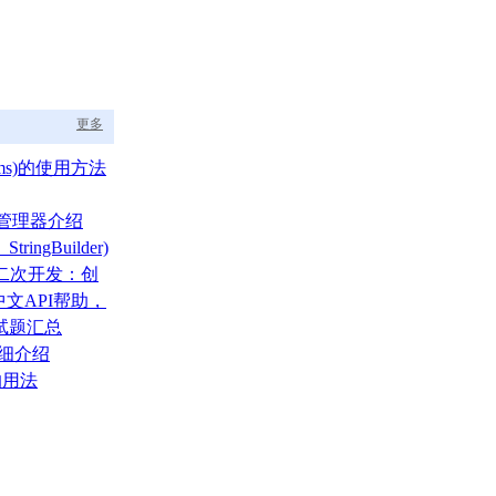
更多
ams)的使用方法
布局管理器介绍
tringBuilder)
A二次开发：创
文API帮助，
的福音
面试题汇总
详细介绍
的用法