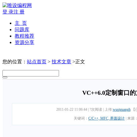
登 录
注 册
主 页
问题库
教程推荐
资源分享
您的位置：
站点首页
>
技术文章
>正文
VC++6.0定制窗口
2011-01-22 11:06:44
|
?次阅读
|
上传:
wustguangh
【
关键词：
C/C++, MFC, 界面设计
|
来源