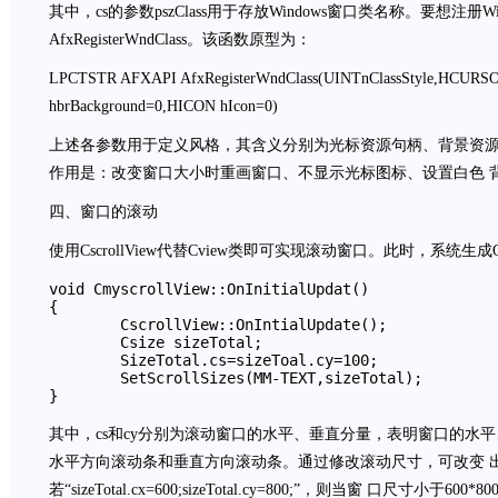
其中，cs的参数pszClass用于存放Windows窗口类名称。要想注
AfxRegisterWndClass。该函数原型为：
LPCTSTR AFXAPI AfxRegisterWndClass(UINTnClassStyle,HCURS
hbrBackground=0,HICON hIcon=0)
上述各参数用于定义风格，其含义分别为光标资源句柄、背景资
作用是：改变窗口大小时重画窗口、不显示光标图标、设置白色 
四、窗口的滚动
使用CscrollView代替Cview类即可实现滚动窗口。此时，系统生成OnIn
void CmyscrollView::OnInitialUpdat()

{

        CscrollView::OnIntialUpdate();

        Csize sizeTotal;

        SizeTotal.cs=sizeToal.cy=100;

        SetScrollSizes(MM-TEXT,sizeTotal);

}
其中，cs和cy分别为滚动窗口的水平、垂直分量，表明窗口的水平
水平方向滚动条和垂直方向滚动条。通过修改滚动尺寸，可改变 
若“sizeTotal.cx=600;sizeTotal.cy=800;”，则当窗 口尺寸小于