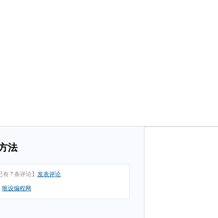
的方法
已有
?
条评论】
发表评论
：
唯设编程网