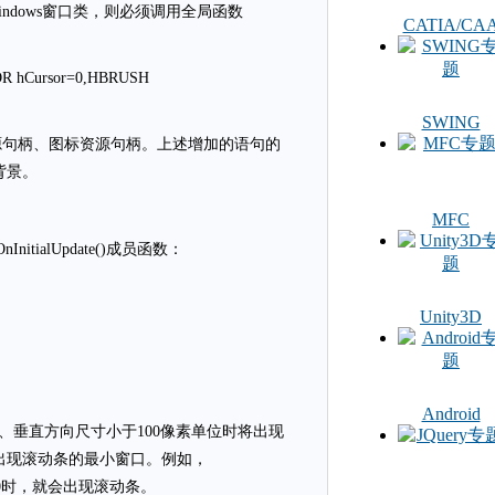
册Windows窗口类，则必须调用全局函数
CATIA/CA
OR hCursor=0,HBRUSH
SWING
源句柄、图标资源句柄。上述增加的语句的
背景。
MFC
itialUpdate()成员函数：
Unity3D
Android
、垂直方向尺寸小于100像素单位时将出现
出现滚动条的最小窗口。例如，
600*800时，就会出现滚动条。