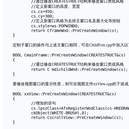
        //通过修改CREATESTRUCT结构来修改窗口类或风格

        //定义新窗口的高度、宽度

        cs.cx=450;

        cs.cy=300;

        //定义新窗口风格为去掉主窗口名及最大化等按钮

        cs.style=ws-POPWINDO;

        return CframeWnd::PreCreateWindow(cs);

}
定制子窗口的操作与上述主窗口相同，可在ChildFrm.cpp中加入
BOOL CmainFrame::PreCreateWindow(CREATESTRUCT&cs)

{

        //通过修改CREATESTRUCT结构来修改窗口类或风格

        return C mdichildWnd::PreCreateWindow(cs);

}
要修改视图窗口的显示性质，则可在视图文件xxView.cpp的下
BOOL xxView::PreCreateWindow(CREATESTRUCT&cs)

{

        //增加的语句

        cs.lpszClass=AfxRegisterWndClass(cs-HREDRAW
        ckObject(WHITE-BRUSH),0);

        return CscrollView::PreCreateWindow(cs);

}