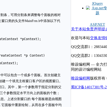
JQuery
分割条，可用分割条来调整每个面板的相对
类的头文件MainFrm.h中添加以下代
ASP.NET
关于本站
免责声明
提
欢迎与本站
交换友情
ateContext *pContext);
QQ交流群1：2883440
eateContext *p Context)

QQ交流群2：1304330
Context);

唯设编程网 — 全力
同的设计编程网站
，该窗口中可以包含一个或多个面板。首次创建主
唯设编程网
版权所有 © 
函 数创建一个填充主框窗口客户区的视图窗口。
蜀ICP备14017381号-2
创建分割窗口。其中，第一个参数用于指定分割的父
第三个参数指定水平方向上的面板的个数；
息。上述分割窗口的 每个面板都是由视图
 它面板中重新绘制，从而在多个面板中均