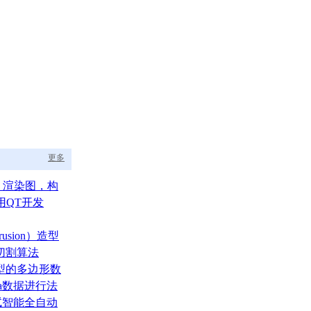
更多
aph 渲染图，构
的渲染调度中枢
用QT开发
usion）造型
切割算法
型的多边形数
ata数据进行法
测试智能全自动