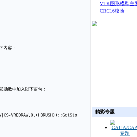
生成
VTK图形模型主
CRC16校验
以下内容：
述成员函数中加入以下语句：
精彩专题
|CS-VREDRAW,0,(HBRUSH))::GetSto
