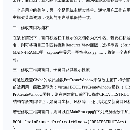
去掉子窗口后，就只剩下主框架窗口了。因为在多文档界面中，
一个是用户的菜单，另一个是系统主框架菜单。通常用户工作在用
主框架菜单资源，使其与用户菜单保持一致。
二、修改窗口标题栏
在缺省情况下，窗口标题栏中显示的文档名为文件名。若要在标
名，则可将项目工作区转换到Resource View面版，选择串表（StringTa
MAIN-FRAME项，caption中显示一字符串xx yy......
可。
三、修改主框架窗口、子窗口及其显示性质
可通过覆盖CWnd的成员函数PreCreateWindow来修改主窗口和子窗口
前被调用，函数原型为：Virtual BOOL PreCreateWindow函数（ 
PreCreateWindow函数，则在创建窗口前可以修改CREA TESTR
结构存放窗口特征，如窗口坐标、风格等 ，还可以定义新窗口风
若想修改主框架窗口，则可以在MainFrm.cpp的下列成员函数
BOOL CmainFrame::PreCreateWindow(CREATESTRUCT&cs)

{
