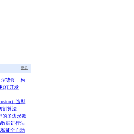
更多
aph 渲染图，构
的渲染调度中枢
用QT开发
usion）造型
切割算法
型的多边形数
ata数据进行法
测试智能全自动