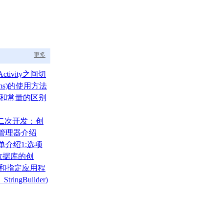
更多
ctivity之间切
ams)的使用方法
um)和常量的区别
A二次开发：创
布局管理器介绍
菜单介绍1:选项
)
000数据库的创
、还原
录和指定应用程
tringBuilder)