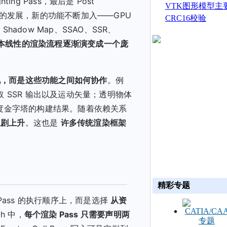
hting Pass，最后是 Post
生成
VTK图形模型主
目的发展，新的功能不断加入——GPU
CRC16校验
aded Shadow Map、SSAO、SSR、
本线性的渲染流程逐渐演变成一个庞
现，而是这些功能之间如何协作
。例
读取 SSR 输出以及运动矢量；透明物体
深度金字塔的构建结果。随着依赖关系
急剧上升
。这也是
许多传统渲染框架
精彩专题
在 Pass 的执行顺序上，而是选择
从资
ph 中，
每个渲染 Pass 只需要声明两