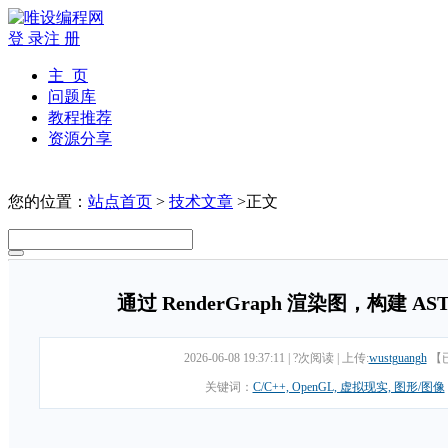
登 录
注 册
主 页
问题库
教程推荐
资源分享
您的位置：
站点首页
>
技术文章
>正文
通过 RenderGraph 渲染图，构建 
2026-06-08 19:37:11
|
?次阅读
|
上传:
wustguangh
【
关键词：
C/C++, OpenGL, 虚拟现实, 图形/图像