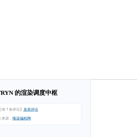
ASTRYN 的渲染调度中枢
已有
?
条评论】
发表评论
|
来源：
唯设编程网