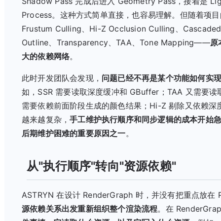
Shadow Pass 完成后进入 Geometry Pass，接着是 Lig
Process。这种方式简单直接，也容易理解。但随着项
Frustum Culling、Hi-Z Occlusion Culling、Casc
Outline、Transparency、TAA、Tone Mapping——
原
大的依赖网络
。
此时开发团队会发现，
问题已经不再是某个功能如何实
如，SSR 需要读取深度缓冲和 GBuffer；TAA 又需要
需要依赖前面阶段生成的颜色结果；Hi-Z 剔除又依赖
越来越复杂，
手工维护执行顺序和同步逻辑的成本开始
后期维护困难的重要原因之一
。
从"执行顺序"转向"资源依赖"
ASTRYN 在设计 RenderGraph 时，并没有把重点放
源依赖关系出发重新组织整个渲染流程
。在 RenderGra