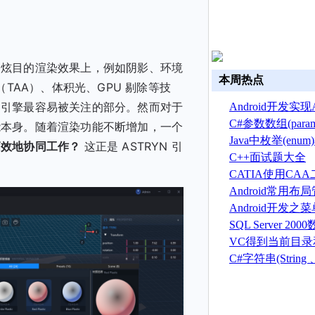
种炫目的渲染效果上，例如阴影、环境
本周热点
TAA）、体积光、GPU 剔除等技
染引擎最容易被关注的部分。然而对于
Android开发实现A
换
C#参数数组(par
能本身。随着渲染功能不断增加，一个
Java中枚举(en
高效地协同工作？
这正是 ASTRYN 引
C++面试题大全
CATIA使用CA
建草图
Android常用
Android开发之
菜单(Option menu
SQL Server 2
建、删除、备份
VC得到当前目
序目录的方法
C#字符串(String 、S
总结