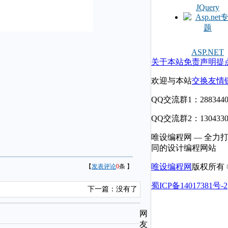
JQuery
ASP.NET
关于本站
免责声明
提
欢迎与本站
交换友情
QQ交流群1：2883440
QQ交流群2：1304330
唯设编程网 — 全力
同的设计编程网站
唯设编程网
版权所有 © 
【
发表评论
0
条 】
蜀ICP备14017381号-2
下一篇：没有了
网
友