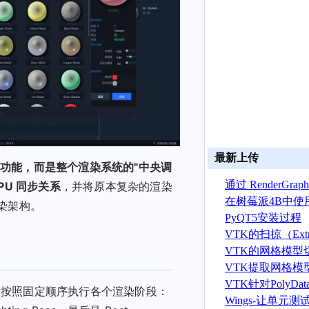
最新上传
的渲染功能，而是整个渲染系统的"中央调
通过 RenderGr
U 同步关系
，并将原本复杂的渲染
建 ASTRYN 
在树莓派4B中使
染架构。
OpenGL ES程序
PyQT5安装过程
VTK的扫掠（Extr
算法
VTK的网格模型
VTK提取网格模
据算法
VTK针对PolyD
者按照固定顺序执行各个渲染阶段：
线运算
Wings-让单元