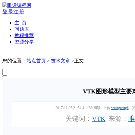
登 录
注 册
主 页
问题库
教程推荐
资源分享
您的位置：
站点首页
>
技术文章
>正文
VTK图形模型主要
2017-11-07 21:54:41
|
?次阅读
|
上传:
wustguangh
【
关键词：
VTK
|
来源：
唯