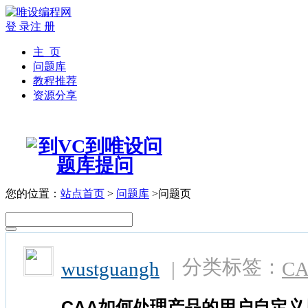
登 录
注 册
主 页
问题库
教程推荐
资源分享
您的位置：
站点首页
>
问题库
>问题页
分类标签：
wustguangh
|
C
CAA如何处理产品的用户自定义