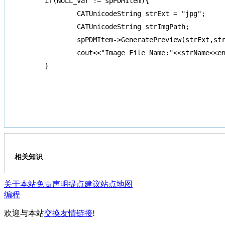
if(NULL_var != spPDMItem){

	CATUnicodeString strExt = "jpg";

	CATUnicodeString strImgPath;

	spPDMItem->GeneratePreview(strExt,strImgPath);

	cout<<"Image File Name:"<<strName<<endl;

}
相关知识
关于本站
免责声明
提点建议
站点地图
编程
欢迎与本站
交换友情链接
!