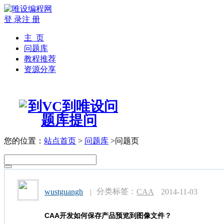
登 录
注 册
主 页
问题库
教程推荐
资源分享
您的位置：
站点首页
>
问题库
>问题页
分类标签：
wustguangh
|
CAA
2014-11-03
CAA开发如何保存产品预览到图像文件？