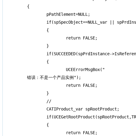
{

	pPathElement=NULL;

	if(spSpecObject==NULL_var || spPrdInstance==NULL_var)

	{

		return FALSE;

	}

	if(SUCCEEDED(spPrdInstance->IsReference()))

	{

		UCEErrorMsgBox("

错误：不是一个产品实例");

		return FALSE;

	}

	//

	CATIProduct_var spRootProduct;

	if(UCEGetRootProduct(spRootProduct,TRUE)==FALSE)

	{

		return FALSE;
