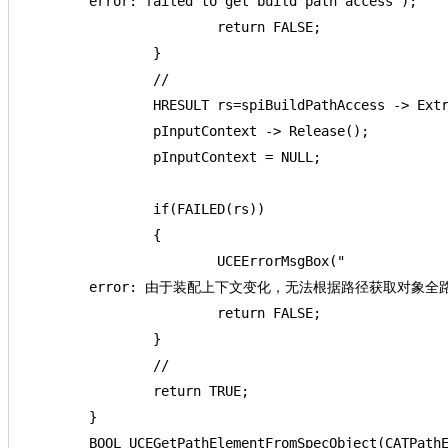
error: failed to get build path access");

		return FALSE;

	}

	//

	HRESULT rs=spiBuildPathAccess -> ExtractPathElement (pInputContext, &pPathElement);

	pInputContext -> Release();

	pInputContext = NULL;

	if(FAILED(rs))

	{

		UCEErrorMsgBox("

error: 由于装配上下文变化，无法根据路径获取对象全路径
		return FALSE;

	}

	//

	return TRUE;

}

BOOL UCEGetPathElementFromSpecObject(CATPathE