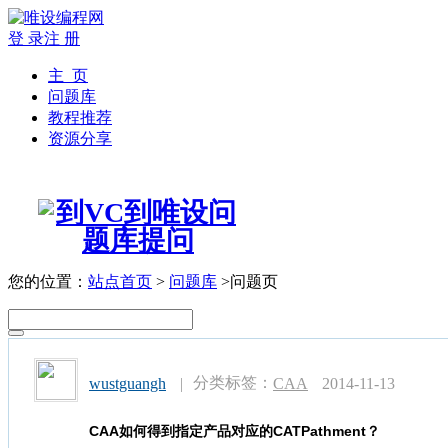
登 录
注 册
主 页
问题库
教程推荐
资源分享
您的位置：
站点首页
>
问题库
>问题页
分类标签：
wustguangh
|
CAA
2014-11-13
CAA如何得到指定产品对应的CATPathment？