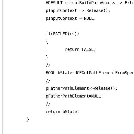
	HRESULT rs=spiBuildPathAccess -> ExtractPathElement (pInputContext, &pFatherPathElement);

	pInputContext -> Release();

	pInputContext = NULL;

	if(FAILED(rs))

	{

		return FALSE;

	}

	//

	BOOL bState=UCEGetPathElementFromSpecObject(pPathElement,spSpecObject,pFatherPathElement);

	//

	pFatherPathElement->Release();

	pFatherPathElement=NULL;

	//

	return bState;

}