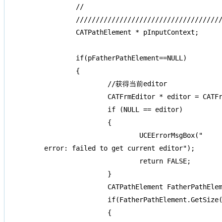
	//

	//////////////////////////////////////////////////////////////////////////////////////////////

	CATPathElement * pInputContext;

	if(pFatherPathElement==NULL)

	{

		//获得当前editor

		CATFrmEditor * editor = CATFrmEditor::GetCurrentEditor ();

		if (NULL == editor)

		{

			UCEErrorMsgBox("

error: failed to get current editor");

			return FALSE;

		}

		CATPathElement FatherPathElement=editor->GetUIActiveObject();

		if(FatherPathElement.GetSize()==0)

		{
