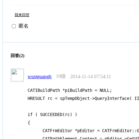
我来回答
匿名
回答(2)
19级
wustguangh
2014-11-14 07:54:11
CATIBuildPath *piBuildPath = NULL;

HRESULT rc = spTempObject->QueryInterface( II
if ( SUCCEEDED(rc) )

{

      CATFrmEditor *pEditor = CATFrmEditor::G
      CATPathElement Context = pEditor->GetUI