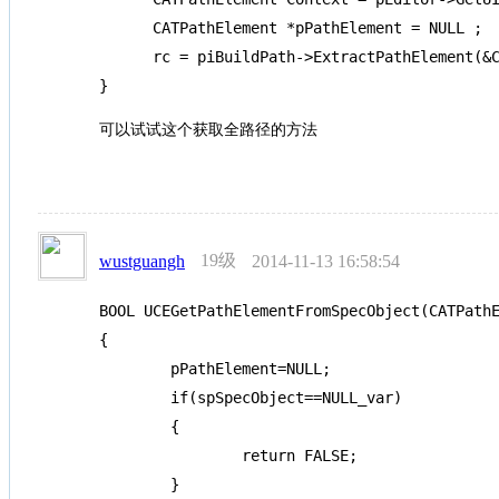
      CATPathElement *pPathElement = NULL ;

      rc = piBuildPath->ExtractPathElement(&C
}
可以试试这个获取全路径的方法
19级
wustguangh
2014-11-13 16:58:54
BOOL UCEGetPathElementFromSpecObject(CATPathE
{

	pPathElement=NULL;

	if(spSpecObject==NULL_var)

	{

		return FALSE;

	}
