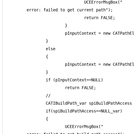
			UCEErrorMsgBox("

error: failed to get current path");

			return FALSE;

		}

		pInputContext = new CATPathElement(FatherPathElement);

	}

	else

	{

		pInputContext = new CATPathElement(*pFatherPathElement);

	}

	if (pInputContext==NULL)

		return FALSE;

	//

	CATIBuildPath_var spiBuildPathAccess = spSpecObject;

	if(spiBuildPathAccess==NULL_var)

	{

		UCEErrorMsgBox("
