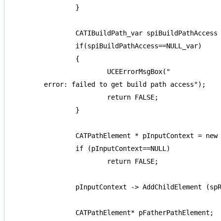
	}

	CATIBuildPath_var spiBuildPathAccess = spPrdInstance;

	if(spiBuildPathAccess==NULL_var)

	{

		UCEErrorMsgBox("

error: failed to get build path access");

		return FALSE;

	}

	CATPathElement * pInputContext = new CATPathElement();

	if (pInputContext==NULL)

		return FALSE;

	pInputContext -> AddChildElement (spRootProduct);

	CATPathElement* pFatherPathElement;
