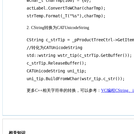
wchar_t charTmp[100] = {0};

actLabel.ConvertToWChar(charTmp);

strTemp.Format(_T("%s"),charTmp);
2. CString转换为CATUnicodeString
CString c_strTip = _pProductTreeCtrl->GetItem
//转化为CATUnicodeString

std::wstring wstr_tip(c_strTip.GetBuffer());

c_strTip.ReleaseBuffer();

CATUnicodeString uni_tip;

uni_tip.BuildFromWChar(wstr_tip.c_str());
更多C++相关字符串的转换，可以参考：
VC编程CString、i
相关知识