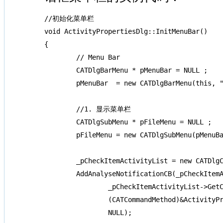
//初始化菜单栏

void ActivityPropertiesDlg::InitMenuBar()

{

	// Menu Bar 

	CATDlgBarMenu * pMenuBar = NULL ;

	pMenuBar  = new CATDlgBarMenu(this, "MenuBar");

	//1. 显示菜单栏

	CATDlgSubMenu * pFileMenu = NULL ;

	pFileMenu = new CATDlgSubMenu(pMenuBar, "显示");

	_pCheckItemActivityList = new CATDlgCheckItem(pFileMenu, "Activity列表");

	AddAnalyseNotificationCB(_pCheckItemActivityList,

		_pCheckItemActivityList->GetChkIModifyNotification(),

		(CATCommandMethod)&ActivityPropertiesDlg::SwitchActivityList,

		NULL);
