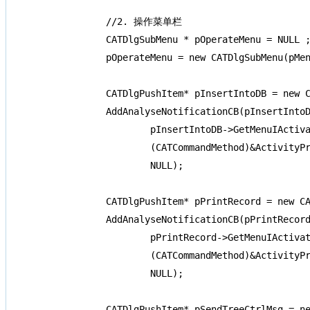
	//2. 操作菜单栏

	CATDlgSubMenu * pOperateMenu = NULL ;

	pOperateMenu = new CATDlgSubMenu(pMenuBar, "操作");

	CATDlgPushItem* pInsertIntoDB = new CATDlgPushItem(pOperateMenu, "插入记录[数据库]");

	AddAnalyseNotificationCB(pInsertIntoDB,

		pInsertIntoDB->GetMenuIActivateNotification(),

		(CATCommandMethod)&ActivityPropertiesDlg::InsertToDB,

		NULL);

	CATDlgPushItem* pPrintRecord = new CATDlgPushItem(pOperateMenu, "打印记录[数据库]");

	AddAnalyseNotificationCB(pPrintRecord,

		pPrintRecord->GetMenuIActivateNotification(),

		(CATCommandMethod)&ActivityPropertiesDlg::TestQuery,

		NULL);

	CATDlgPushItem* pSendTreeCtrlMsg = new CATDlgPushItem(pOperateMenu, "选中节点消息[CTreeCtrl]");
