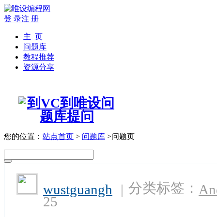
登 录
注 册
主 页
问题库
教程推荐
资源分享
您的位置：
站点首页
>
问题库
>问题页
分类标签：
wustguangh
|
An
25