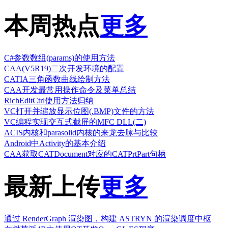
本周热点
更多
C#参数数组(params)的使用方法
CAA(V5R19)二次开发环境的配置
CATIA三角函数曲线绘制方法
CAA开发最常用操作命令及菜单总结
RichEditCtrl使用方法归纳
VC打开并缩放显示位图(.BMP)文件的方法
VC编程实现交互式截屏的MFC DLL(二)
ACIS内核和parasolid内核的来龙去脉与比较
Android中Activity的基本介绍
CAA获取CATDocument对应的CATPrtPart句柄
最新上传
更多
通过 RenderGraph 渲染图，构建 ASTRYN 的渲染调度中枢