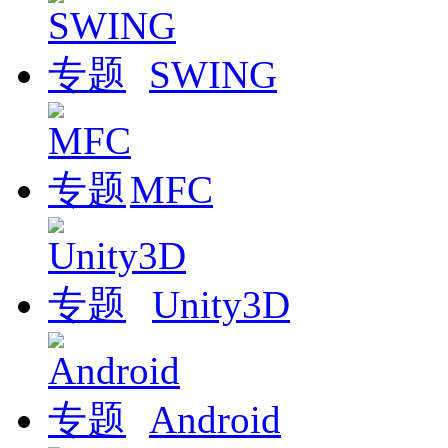
SWING
MFC
Unity3D
Android