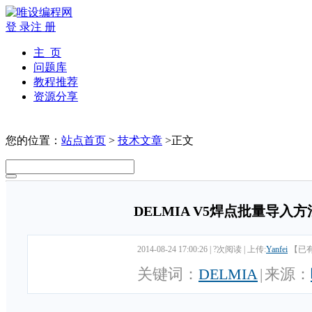
登 录
注 册
主 页
问题库
教程推荐
资源分享
您的位置：
站点首页
>
技术文章
>正文
DELMIA V5焊点批量导入
2014-08-24 17:00:26
|
?次阅读
|
上传:
Yanfei
【已
关键词：
DELMIA
|
来源：