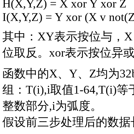
H(X,Y,Z) = X xor Y xor Z
I(X,Y,Z) = Y xor (X v not(Z
其中：XY表示按位与，X v
位取反。xor表示按位异
函数中的X、Y、Z均为32
组：T(i),i取值1-64,T(i)等于
整数部分,i为弧度。
假设前三步处理后的数据长度为