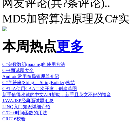
网友评论(共
?
条评论)..
MD5加密算法原理及C#
本周热点
更多
C#参数数组(params)的使用方法
C++面试题大全
Android常用布局管理器介绍
C#字符串(String 、StringBuilder)总结
CATIA使用CAA二次开发：创建草图
新手值得收藏的中文API帮助，新手且英文不好的福音
JAVA/JSP经典面试题汇总
LINQ入门知识详细介绍
C/C++时间函数的用法
CRC16校验