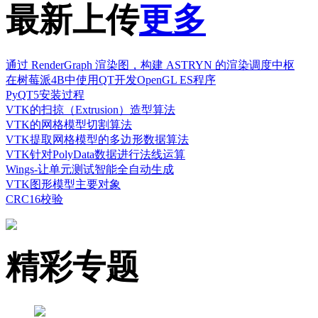
最新上传
更多
通过 RenderGraph 渲染图，构建 ASTRYN 的渲染调度中枢
在树莓派4B中使用QT开发OpenGL ES程序
PyQT5安装过程
VTK的扫掠（Extrusion）造型算法
VTK的网格模型切割算法
VTK提取网格模型的多边形数据算法
VTK针对PolyData数据进行法线运算
Wings-让单元测试智能全自动生成
VTK图形模型主要对象
CRC16校验
精彩专题