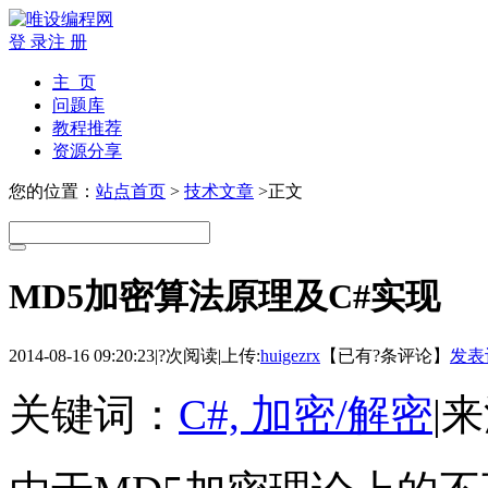
登 录
注 册
主 页
问题库
教程推荐
资源分享
您的位置：
站点首页
>
技术文章
>正文
MD5加密算法原理及C#实现
2014-08-16 09:20:23
|
?次阅读
|
上传:
huigezrx
【已有
?
条评论】
发表
关键词：
C#, 加密/解密
|
来