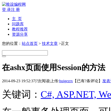
登 录
注 册
主 页
问题库
教程推荐
资源分享
您的位置：
站点首页
>
技术文章
>正文
在ashx页面使用Session的方法
2014-09-23 19:52:37
|
?次阅读
|
上传:
huigezrx
【已有
?
条评论】
发表
关键词：
C#, ASP.NET, W