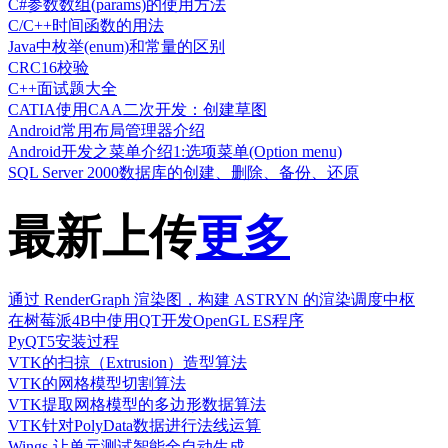
C#参数数组(params)的使用方法
C/C++时间函数的用法
Java中枚举(enum)和常量的区别
CRC16校验
C++面试题大全
CATIA使用CAA二次开发：创建草图
Android常用布局管理器介绍
Android开发之菜单介绍1:选项菜单(Option menu)
SQL Server 2000数据库的创建、删除、备份、还原
最新上传
更多
通过 RenderGraph 渲染图，构建 ASTRYN 的渲染调度中枢
在树莓派4B中使用QT开发OpenGL ES程序
PyQT5安装过程
VTK的扫掠（Extrusion）造型算法
VTK的网格模型切割算法
VTK提取网格模型的多边形数据算法
VTK针对PolyData数据进行法线运算
Wings-让单元测试智能全自动生成