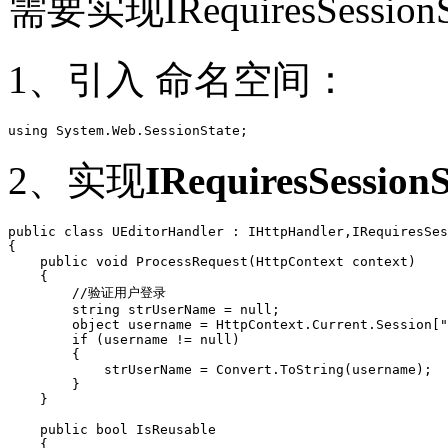
需要实现IRequiresSessi
1、引入 命名空间：
using System.Web.SessionState;
2、实现
IRequiresSessionS
public class UEditorHandler : IHttpHandler,IRequiresSes
{    

    public void ProcessRequest(HttpContext context)

    {

        //验证用户登录

        string strUserName = null;

        object username = HttpContext.Current.Session["
        if (username != null)

        {            

            strUserName = Convert.ToString(username);  
        }        

    }

    public bool IsReusable

    {
