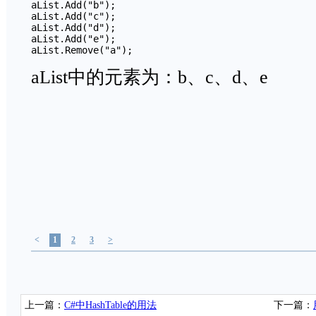
aList.Add("b");

aList.Add("c");

aList.Add("d");

aList.Add("e");

aList.Remove("a");
aList中的元素为：b、c、d、e
<
1
2
3
>
上一篇：
C#中HashTable的用法
下一篇：