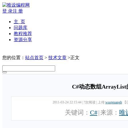
登 录
注 册
主 页
问题库
教程推荐
资源分享
您的位置：
站点首页
>
技术文章
>正文
C#动态数组ArrayLis
2011-03-24 22:15:44
|
?次阅读
|
上传:
wustguangh
【
关键词：
C#
|
来源：
唯