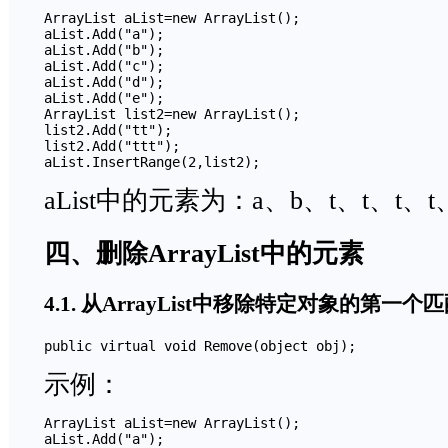
ArrayList aList=new ArrayList();

aList.Add("a");

aList.Add("b");

aList.Add("c");

aList.Add("d");

aList.Add("e");

ArrayList list2=new ArrayList();

list2.Add("tt");

list2.Add("ttt");

aList.InsertRange(2,list2);
aList中的元素为：a、b、t、t、t、t
四、删除ArrayList中的元素
4.1. 从ArrayList中移除特定对象的第一
public virtual void Remove(object obj);
示例：
ArrayList aList=new ArrayList();

aList.Add("a");
