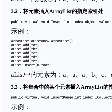
3.2．将元素插入ArrayList的指定索引处
public virtual void Insert(int index,object value)
示例：
ArrayList aList=new ArrayList();

aList.Add("a");

aList.Add("b");

aList.Add("c");

aList.Add("d");

aList.Add("e");

aList.Insert(0,"aa");
aList中的元素为：a、a、a、b、c、
3.3．将集合中的某个元素插入ArrayList
public virtual void InsertRange(int index,ICollect
示例：