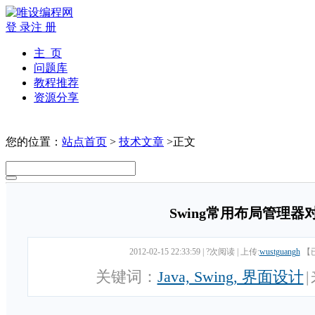
登 录
注 册
主 页
问题库
教程推荐
资源分享
您的位置：
站点首页
>
技术文章
>正文
Swing常用布局管理器
2012-02-15 22:33:59
|
?次阅读
|
上传:
wustguangh
【
关键词：
Java, Swing, 界面设计
|