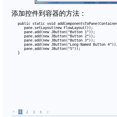
添加控件到容器的方法：
   public static void addComponentsToPane(Container
      pane.setLayout(new FlowLayout());

      pane.add(new JButton("Button 1"));

      pane.add(new JButton("Button 2"));

      pane.add(new JButton("Button 3"));

      pane.add(new JButton("Long-Named Button 4"));
      pane.add(new JButton("5"));

<
1
2
3
4
>