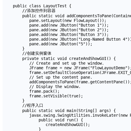
public class LayoutTest {

    //添加控件到容器

    public static void addComponentsToPane(Containe
       pane.setLayout(new FlowLayout());

       pane.add(new JButton("Button 1"));

       pane.add(new JButton("Button 2"));

       pane.add(new JButton("Button 3"));

       pane.add(new JButton("Long-Named Button 4"))
       pane.add(new JButton("5"));

    }

    //创建实例窗体

    private static void createAndShowGUI() {

       // Create and set up the window.

       JFrame frame = new JFrame("FlowLayoutDemo");
       frame.setDefaultCloseOperation(JFrame.EXIT_O
       // Set up the content pane.

       addComponentsToPane(frame.getContentPane());
       // Display the window.

       frame.pack();

       frame.setVisible(true);

    }

    //程序入口

    public static void main(String[] args) {

       javax.swing.SwingUtilities.invokeLater(new R
           public void run() {

              createAndShowGUI();

           }
