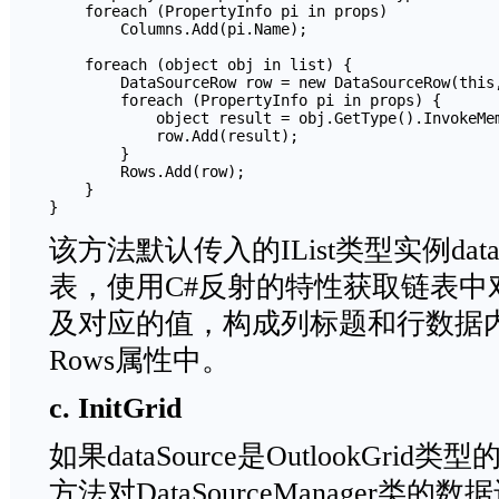
    foreach (PropertyInfo pi in props)

        Columns.Add(pi.Name);

    foreach (object obj in list) {

        DataSourceRow row = new DataSourceRow(this,
        foreach (PropertyInfo pi in props) {

            object result = obj.GetType().InvokeMem
            row.Add(result);

        }

        Rows.Add(row);

    }

}
该方法默认传入的IList类型实例dat
表，使用C#反射的特性获取链表中
及对应的值，构成列标题和行数据
Rows属性中。
c. InitGrid
如果dataSource是OutlookGrid类
方法对DataSourceManager类的数