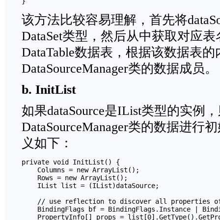
}
该方法比较容易理解，首先将dataSo
DataSet类型，然后从中获取对应表名为
DataTable数据表，根据该数据表
DataSourceManager类的数据成员。
b. InitList
如果dataSource是IList类型的实例，
DataSourceManager类的数据进行
义如下：
private void InitList() {

    Columns = new ArrayList();

    Rows = new ArrayList();

    IList list = (IList)dataSource;

    // use reflection to discover all properties of
    BindingFlags bf = BindingFlags.Instance | Bindi
    PropertyInfo[] props = list[0].GetType().GetPro