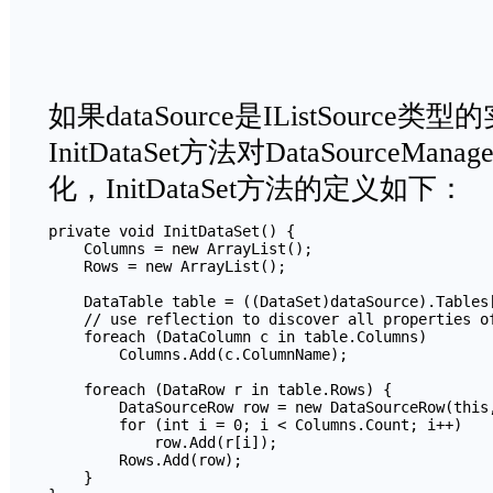
如果dataSource是IListSource
InitDataSet方法对DataSourceM
化，InitDataSet方法的定义如下：
private void InitDataSet() {

    Columns = new ArrayList();

    Rows = new ArrayList();

    DataTable table = ((DataSet)dataSource).Tables[
    // use reflection to discover all properties of
    foreach (DataColumn c in table.Columns)

        Columns.Add(c.ColumnName);

    foreach (DataRow r in table.Rows) {

        DataSourceRow row = new DataSourceRow(this,
        for (int i = 0; i < Columns.Count; i++)

            row.Add(r[i]);

        Rows.Add(row);

    }
