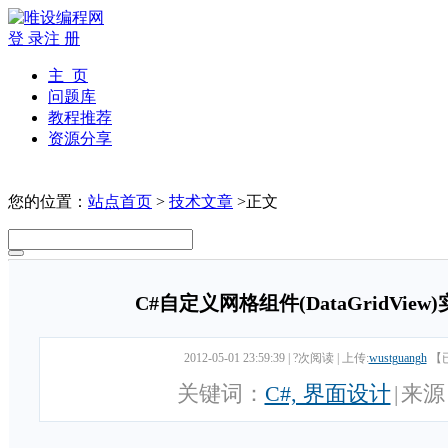
登 录
注 册
主 页
问题库
教程推荐
资源分享
您的位置：
站点首页
>
技术文章
>正文
C#自定义网格组件(DataGridVi
2012-05-01 23:59:39
|
?次阅读
|
上传:
wustguangh
【
关键词：
C#, 界面设计
|
来源