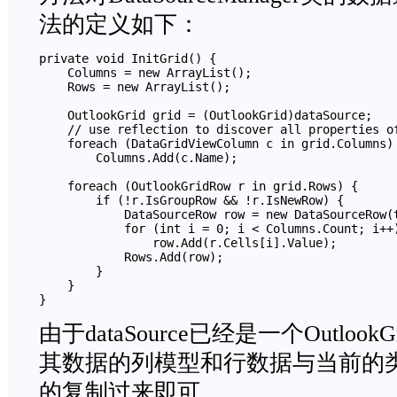
法的定义如下：
private void InitGrid() {

    Columns = new ArrayList();

    Rows = new ArrayList();

    OutlookGrid grid = (OutlookGrid)dataSource;

    // use reflection to discover all properties of
    foreach (DataGridViewColumn c in grid.Columns)

        Columns.Add(c.Name);

    foreach (OutlookGridRow r in grid.Rows) {

        if (!r.IsGroupRow && !r.IsNewRow) {

            DataSourceRow row = new DataSourceRow(t
            for (int i = 0; i < Columns.Count; i++)
                row.Add(r.Cells[i].Value);

            Rows.Add(row);

        }

    }

}
由于dataSource已经是一个Outlo
其数据的列模型和行数据与当前的
的复制过来即可。