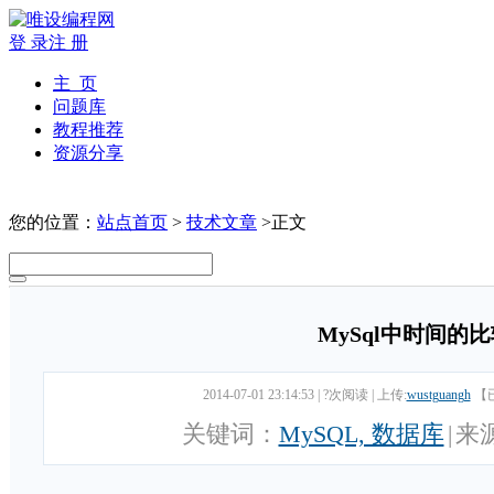
登 录
注 册
主 页
问题库
教程推荐
资源分享
您的位置：
站点首页
>
技术文章
>正文
MySql中时间的
2014-07-01 23:14:53
|
?次阅读
|
上传:
wustguangh
【
关键词：
MySQL, 数据库
|
来