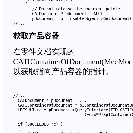
     {

        // Do not release the document pointer

        CATDocument * pDocument = NULL ;

        pDocument = piLinkableObject->GetDocument()
//...
获取产品容器
在零件文档实现的
CATIContainerOfDocument(MecM
以获取指向产品容器的指针。
//...

  CATDocument * pDocument = ...  

  CATIContainerOfDocument * pIContainerOfDocumentOn
  HRESULT rc = pDocument->QueryInterface(IID_CATICo
                              (void**)&pIContainerO
  if (SUCCEEDED(rc) )

  {
