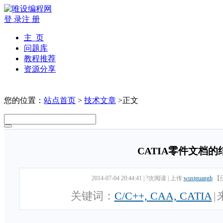
登 录
注 册
主 页
问题库
教程推荐
资源分享
您的位置：
站点首页
>
技术文章
>正文
CATIA零件文档的
2014-07-04 20:44:41
|
?次阅读
|
上传:
wustguangh
【
关键词：
C/C++, CAA, CATIA
|