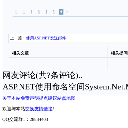
<
1
2
3
4
5
6
>
上一篇：
使用ASP.NET发送邮件
相关文章
相关提问
网友评论(共
?
条评论)..
ASP.NET使用命名空间System.Net
关于本站
免责声明
提点建议
站点地图
欢迎与本站
交换友情链接
!
QQ交流群1：28834403