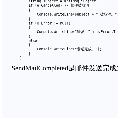
        string subject = mailMsg.Subject;

        if (e.Cancelled) // 邮件被取消 

        {

            Console.WriteLine(subject + " 被取消。")
        }

        if (e.Error != null)

        {

            Console.WriteLine("错误：" + e.Error.ToS
        }

        else

        {

            Console.WriteLine("发送完成。");

        }

    }
SendMailCompleted是邮件发