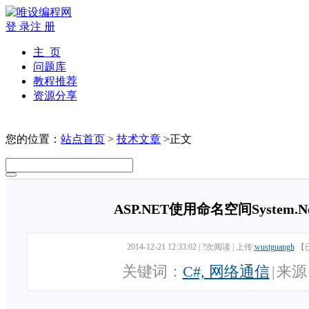
登 录
注 册
主 页
问题库
教程推荐
资源分享
您的位置：
站点首页
>
技术文章
>正文
ASP.NET使用命名空间System.N
2014-12-21 12:33:02
|
?次阅读
|
上传:
wustguangh
【
关键词：
C#, 网络通信
|
来源