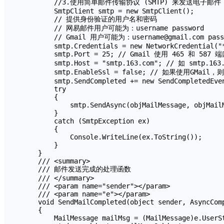
        //3.使用简单邮件传输协议 (SMTP) 来发送电子邮件

        SmtpClient smtp = new SmtpClient(); 

        // 提供身份验证的用户名和密码 

        // 网易邮件用户可能为：username password 

        // Gmail 用户可能为：username@gmail.com passw
        smtp.Credentials = new NetworkCredential("*
        smtp.Port = 25; // Gmail 使用 465 和 587 端
        smtp.Host = "smtp.163.com"; // 如 smtp.163.
        smtp.EnableSsl = false; // 如果使用GMail
        smtp.SendCompleted += new SendCompletedEven
        try 

        {

            smtp.SendAsync(objMailMessage, objMailM
        } 

        catch (SmtpException ex) 

        { 

            Console.WriteLine(ex.ToString()); 

        } 

    }

    /// <summary>

    /// 邮件发送完成的处理函数

    /// </summary>

    /// <param name="sender"></param>

    /// <param name="e"></param>

    void SendMailCompleted(object sender, AsyncComp
    {

        MailMessage mailMsg = (MailMessage)e.UserSt