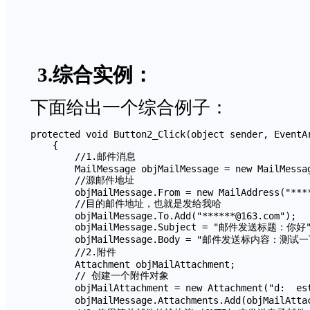
3.综合实例：
下面给出一个综合例子：
protected void Button2_Click(object sender, EventAr
    {

        //1.邮件消息

        MailMessage objMailMessage = new MailMessag
        //源邮件地址 

        objMailMessage.From = new MailAddress("****
        //目的邮件地址，也就是发给我哈 

        objMailMessage.To.Add("******@163.com");

        objMailMessage.Subject = "邮件发送标题：你
        objMailMessage.Body = "邮件发送标内容：
        //2.附件

        Attachment objMailAttachment;

        // 创建一个附件对象 

        objMailAttachment = new Attachment("d:	est.jpg");//发送邮件的附件 

        objMailMessage.Attachments.Add(objMai