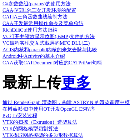
C#参数数组(params)的使用方法
CAA(V5R19)二次开发环境的配置
CATIA三角函数曲线绘制方法
CAA开发最常用操作命令及菜单总结
RichEditCtrl使用方法归纳
VC打开并缩放显示位图(.BMP)文件的方法
VC编程实现交互式截屏的MFC DLL(二)
ACIS内核和parasolid内核的来龙去脉与比较
Android中Activity的基本介绍
CAA获取CATDocument对应的CATPrtPart句柄
最新上传
更多
通过 RenderGraph 渲染图，构建 ASTRYN 的渲染调度中枢
在树莓派4B中使用QT开发OpenGL ES程序
PyQT5安装过程
VTK的扫掠（Extrusion）造型算法
VTK的网格模型切割算法
VTK提取网格模型的多边形数据算法