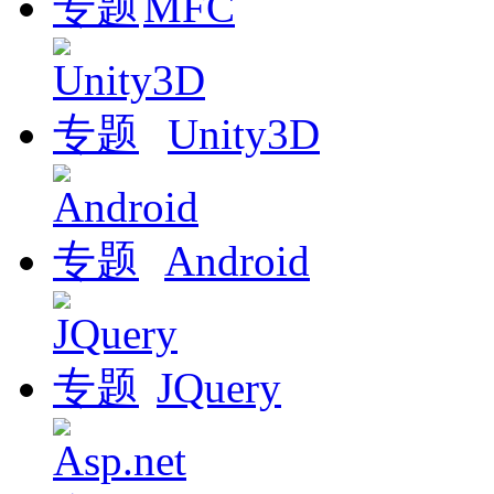
MFC
Unity3D
Android
JQuery