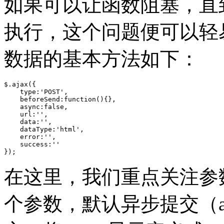
如果可以让函数阻塞，直
执行，这个问题便可以轻易解
数据的基本方法如下：
$.ajax({

    type:'POST',

    beforeSend:function(){},

    async:false,

    url:'',

    data:'',

    dataType:'html',

    error:'',

    success:''

});
在这里，我们重点关注参数
个参数，默认异步提交（as