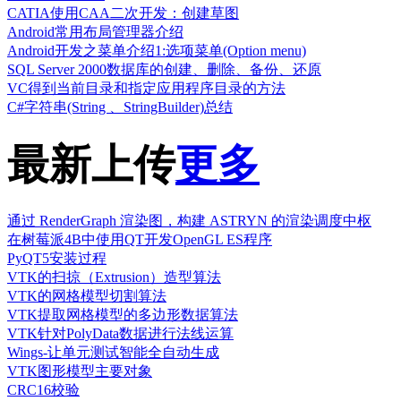
CATIA使用CAA二次开发：创建草图
Android常用布局管理器介绍
Android开发之菜单介绍1:选项菜单(Option menu)
SQL Server 2000数据库的创建、删除、备份、还原
VC得到当前目录和指定应用程序目录的方法
C#字符串(String 、StringBuilder)总结
最新上传
更多
通过 RenderGraph 渲染图，构建 ASTRYN 的渲染调度中枢
在树莓派4B中使用QT开发OpenGL ES程序
PyQT5安装过程
VTK的扫掠（Extrusion）造型算法
VTK的网格模型切割算法
VTK提取网格模型的多边形数据算法
VTK针对PolyData数据进行法线运算
Wings-让单元测试智能全自动生成
VTK图形模型主要对象
CRC16校验