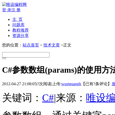
登 录
注 册
主 页
问题库
教程推荐
资源分享
您的位置：
站点首页
>
技术文章
>正文
C#参数数组(params)的使用方
2012-04-27 21:08:05
|
?次阅读
|
上传:
wustguangh
【已有
?
条评论】
关键词：
C#
|
来源：
唯设