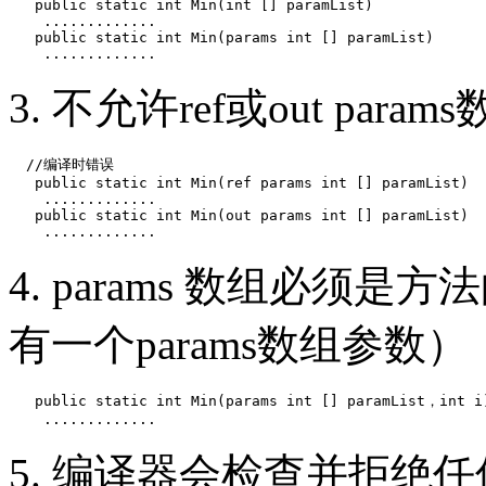
   public static int Min(int [] paramList)

    .............

   public static int Min(params int [] paramList)

    .............
3. 不允许ref或out param
  //编译时错误

   public static int Min(ref params int [] paramList)

    .............

   public static int Min(out params int [] paramList)

    .............
4. params 数组必须
有一个params数组参数）
   public static int Min(params int [] paramList，int i)
    .............
5. 编译器会检查并拒绝