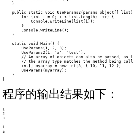
    }

    public static void UseParams2(params object[] list)
        for (int i = 0; i < list.Length; i++) {

            Console.WriteLine(list[i]);

        }

        Console.WriteLine();

    }

    static void Main() {

        UseParams(1, 2, 3);

        UseParams2(1, 'a', "test");

        // An array of objects can also be passed, as l
        // the array type matches the method being call
        int[] myarray = new int[3] { 10, 11, 12 };

        UseParams(myarray);

    }

}
程序的输出结果如下：
1

2

3

1

a
