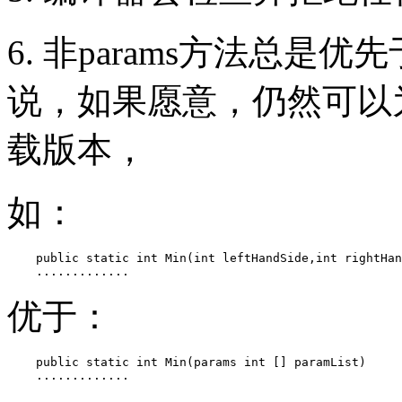
6. 非params方法总是优
说，如果愿意，仍然可以
载版本，
如：
    public static int Min(int leftHandSide,int rightHan
    .............   
优于：
    public static int Min(params int [] paramList)

    .............