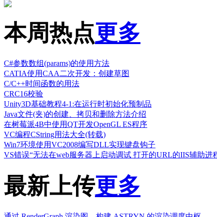
本周热点
更多
C#参数数组(params)的使用方法
CATIA使用CAA二次开发：创建草图
C/C++时间函数的用法
CRC16校验
Unity3D基础教程4-1:在运行时初始化预制品
Java文件(夹)的创建、拷贝和删除方法介绍
在树莓派4B中使用QT开发OpenGL ES程序
VC编程CString用法大全(转载)
Win7环境使用VC2008编写DLL实现键盘钩子
VS错误“无法在web服务器上启动调试 打开的URL的IIS辅助进
最新上传
更多
通过 RenderGraph 渲染图，构建 ASTRYN 的渲染调度中枢