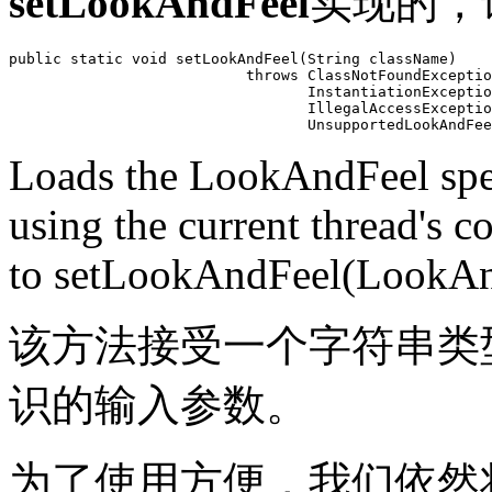
setLookAndFeel
实现的，
public static void setLookAndFeel(String className)

                           throws ClassNotFoundExceptio
                                  InstantiationExceptio
                                  IllegalAccessExceptio
Loads the LookAndFeel spec
using the current thread's co
to setLookAndFeel(LookAn
该方法接受一个字符串类型的
识的输入参数。
为了使用方便，我们依然