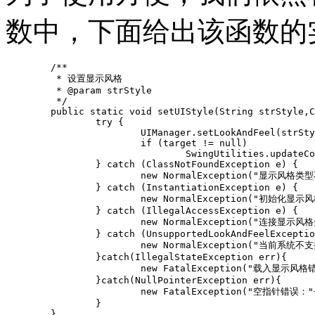
数中，下面给出该函数的
        /**

	 * 设置显示风格

	 * @param strStyle

	 */

	public static void setUIStyle(String strStyle,Component target){

		try {

			UIManager.setLookAndFeel(strStyle);			

			if (target != null)

				SwingUtilities.updateComponentTreeUI(target);

		} catch (ClassNotFoundException e) {			

			new NormalException("显示风格类型不存在："+e.getMessage(),e);

		} catch (InstantiationException e) {

			new NormalException("初始化显示风格失败："+e.getMessage(),e);

		} catch (IllegalAccessException e) {

			new NormalException("连接显示风格失败："+e.getMessage(),e);

		} catch (UnsupportedLookAndFeelException e) {

			new NormalException("当前系统不支持的显示风格："+e.getMessage(),e);

		}catch(IllegalStateException err){

			new FatalException("载入显示风格错误："+err.getMessage(),err);

		}catch(NullPointerException err){

			new FatalException("空指针错误："+err.getMessage(),err);

		}

	}