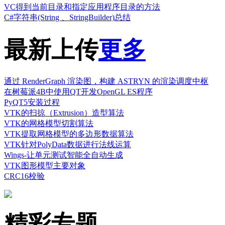
VC得到当前目录和指定应用程序目录的方法
C#字符串(String 、StringBuilder)总结
最新上传
更多
通过 RenderGraph 渲染图，构建 ASTRYN 的渲染调度中枢
在树莓派4B中使用QT开发OpenGL ES程序
PyQT5安装过程
VTK的扫掠（Extrusion）造型算法
VTK的网格模型切割算法
VTK提取网格模型的多边形数据算法
VTK针对PolyData数据进行法线运算
Wings-让单元测试智能全自动生成
VTK图形模型主要对象
CRC16校验
精彩专题