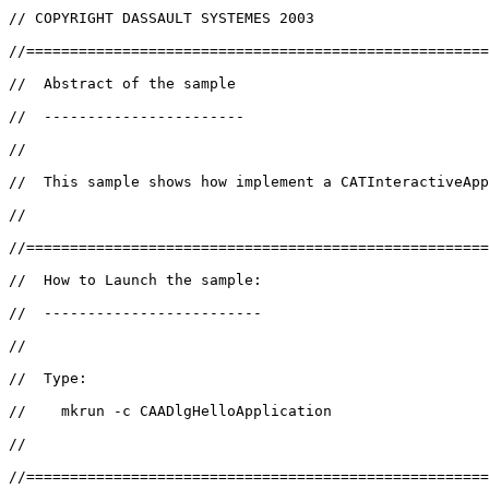
// COPYRIGHT DASSAULT SYSTEMES 2003

//=====================================================
//  Abstract of the sample

//  -----------------------

//

//  This sample shows how implement a CATInteractiveApp
//

//=====================================================
//  How to Launch the sample:

//  -------------------------

//

//  Type:

//    mkrun -c CAADlgHelloApplication

//

//=====================================================