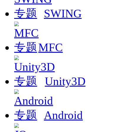
SWING
MFC
Unity3D
Android