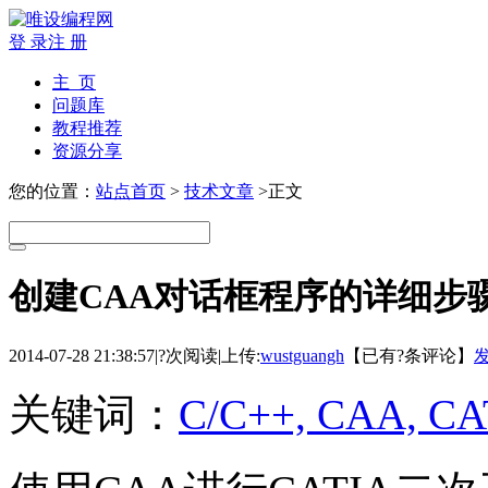
登 录
注 册
主 页
问题库
教程推荐
资源分享
您的位置：
站点首页
>
技术文章
>正文
创建CAA对话框程序的详细步
2014-07-28 21:38:57
|
?次阅读
|
上传:
wustguangh
【已有
?
条评论】
关键词：
C/C++, CAA, CA