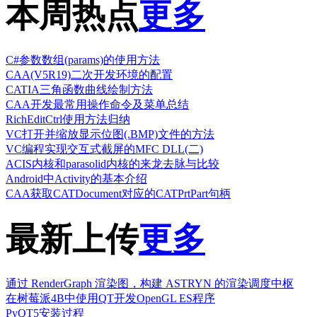
本周热点
更多
C#参数数组(params)的使用方法
CAA(V5R19)二次开发环境的配置
CATIA三角函数曲线绘制方法
CAA开发最常用操作命令及菜单总结
RichEditCtrl使用方法归纳
VC打开并缩放显示位图(.BMP)文件的方法
VC编程实现交互式截屏的MFC DLL(二)
ACIS内核和parasolid内核的来龙去脉与比较
Android中Activity的基本介绍
CAA获取CATDocument对应的CATPrtPart句柄
最新上传
更多
通过 RenderGraph 渲染图，构建 ASTRYN 的渲染调度中枢
在树莓派4B中使用QT开发OpenGL ES程序
PyQT5安装过程