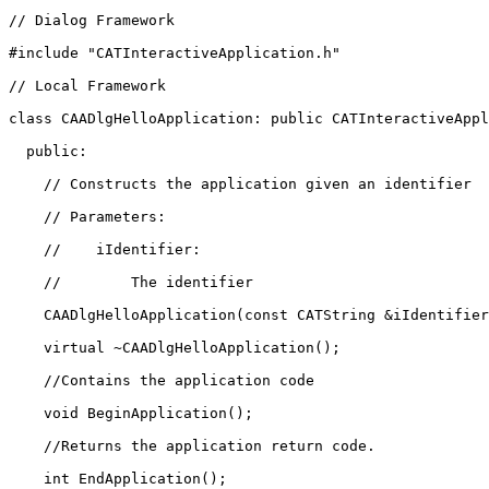
// Dialog Framework

#include "CATInteractiveApplication.h"

// Local Framework

class CAADlgHelloApplication: public CATInteractiveAppl
  public:

    // Constructs the application given an identifier

    // Parameters:

    //    iIdentifier:

    //        The identifier

    CAADlgHelloApplication(const CATString &iIdentifier
    virtual ~CAADlgHelloApplication();

    //Contains the application code 

    void BeginApplication();

    //Returns the application return code.

    int EndApplication();
