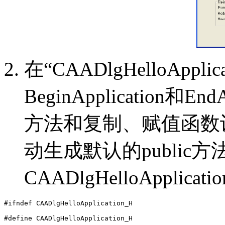
在“CAADlgHelloAppl
BeginApplication和
方法和复制、赋值函数设置
动生成默认的publi
CAADlgHelloApplica
#ifndef CAADlgHelloApplication_H

#define CAADlgHelloApplication_H
