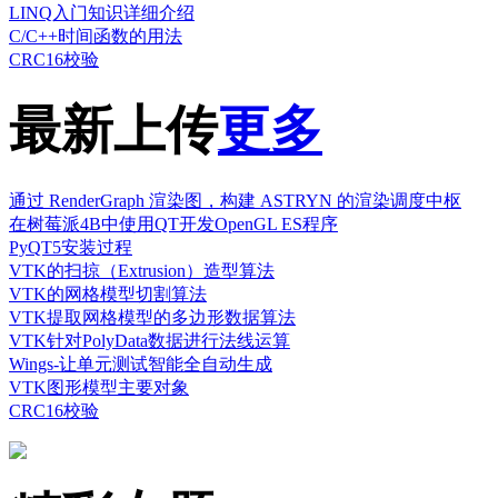
LINQ入门知识详细介绍
C/C++时间函数的用法
CRC16校验
最新上传
更多
通过 RenderGraph 渲染图，构建 ASTRYN 的渲染调度中枢
在树莓派4B中使用QT开发OpenGL ES程序
PyQT5安装过程
VTK的扫掠（Extrusion）造型算法
VTK的网格模型切割算法
VTK提取网格模型的多边形数据算法
VTK针对PolyData数据进行法线运算
Wings-让单元测试智能全自动生成
VTK图形模型主要对象
CRC16校验