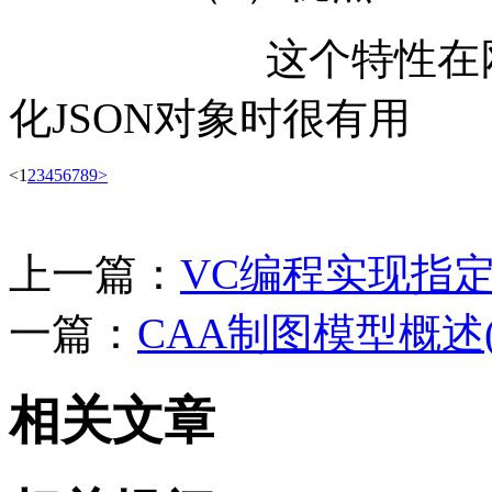
这个特性在网站开
化JSON对象时很有
<
1
2
3
4
5
6
7
8
9
>
上一篇：
VC编程实现指
一篇：
CAA制图模型概述(Draf
相关文章