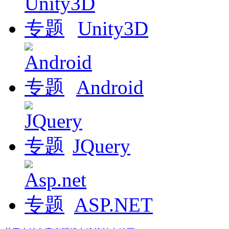
Unity3D
Android
JQuery
ASP.NET