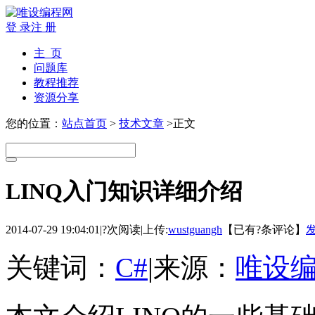
登 录
注 册
主 页
问题库
教程推荐
资源分享
您的位置：
站点首页
>
技术文章
>正文
LINQ入门知识详细介绍
2014-07-29 19:04:01
|
?次阅读
|
上传:
wustguangh
【已有
?
条评论】
关键词：
C#
|
来源：
唯设