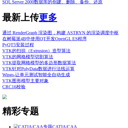
SQL Server 2000数据库的创建、删除、备份、还原
最新上传
更多
通过 RenderGraph 渲染图，构建 ASTRYN 的渲染调度中枢
在树莓派4B中使用QT开发OpenGL ES程序
PyQT5安装过程
VTK的扫掠（Extrusion）造型算法
VTK的网格模型切割算法
VTK提取网格模型的多边形数据算法
VTK针对PolyData数据进行法线运算
Wings-让单元测试智能全自动生成
VTK图形模型主要对象
CRC16校验
精彩专题
CATIA/CAA