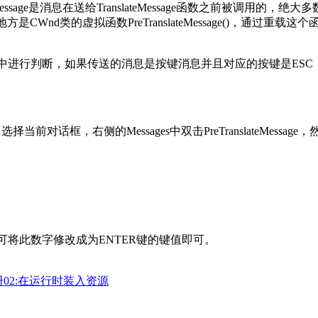
TranslateMessage是消息在送给TranslateMessage函数
Wnd类的虚拟函数PreTranslateMessage()，通过
sage函数中进行判断，如果传送的消息是按键消息并且对应的按键是E
 IDs中选择当前对话框，右侧的Messages中双击PreTranslateMes
，可将此数字修改成为ENTER键的键值即可。
手册02:在运行时装入资源