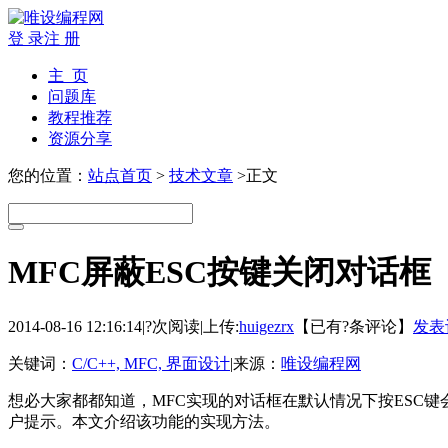
登 录
注 册
主 页
问题库
教程推荐
资源分享
您的位置：
站点首页
>
技术文章
>正文
MFC屏蔽ESC按键关闭对话框
2014-08-16 12:16:14
|
?次阅读
|
上传:
huigezrx
【已有
?
条评论】
发表
关键词：
C/C++, MFC, 界面设计
|
来源：
唯设编程网
想必大家都都知道，MFC实现的对话框在默认情况下按ESC
户提示。本文介绍该功能的实现方法。