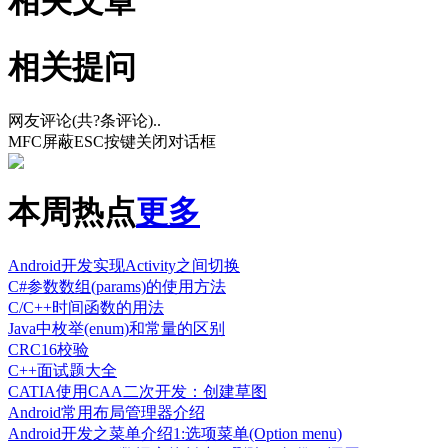
相关文章
相关提问
网友评论(共
?
条评论)..
MFC屏蔽ESC按键关闭对话框
本周热点
更多
Android开发实现Activity之间切换
C#参数数组(params)的使用方法
C/C++时间函数的用法
Java中枚举(enum)和常量的区别
CRC16校验
C++面试题大全
CATIA使用CAA二次开发：创建草图
Android常用布局管理器介绍
Android开发之菜单介绍1:选项菜单(Option menu)