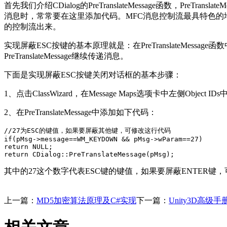
首先我们介绍CDialog的PreTranslateMessage函数，Pre
消息时，常常要在这里添加代码。MFC消息控制流最具特色的地方是C
的控制流出来。
实现屏蔽ESC按键的基本原理就是：在PreTranslateMes
PreTranslateMessage继续传递消息。
下面是实现屏蔽ESC按键关闭对话框的基本步骤：
1、点击ClassWizard，在Message Maps选项卡中左侧Object
2、在PreTranslateMessage中添加如下代码：
//27为ESC的键值，如果要屏蔽其他键，可修改这行代码

if(pMsg->message==WM_KEYDOWN && pMsg->wParam==27)

return NULL;

return CDialog::PreTranslateMessage(pMsg);
其中的27这个数字代表ESC键的键值，如果要屏蔽ENTER键
上一篇：
MD5加密算法原理及C#实现
下一篇：
Unity3D高级