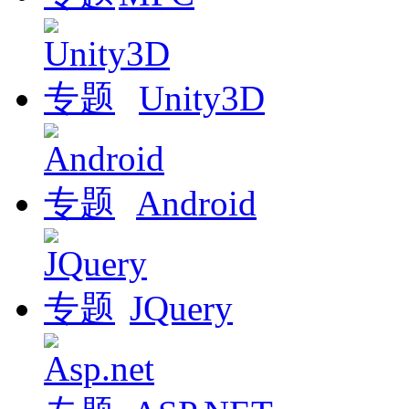
Unity3D
Android
JQuery