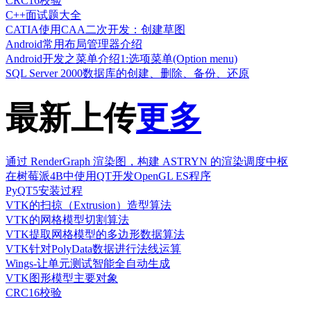
CRC16校验
C++面试题大全
CATIA使用CAA二次开发：创建草图
Android常用布局管理器介绍
Android开发之菜单介绍1:选项菜单(Option menu)
SQL Server 2000数据库的创建、删除、备份、还原
最新上传
更多
通过 RenderGraph 渲染图，构建 ASTRYN 的渲染调度中枢
在树莓派4B中使用QT开发OpenGL ES程序
PyQT5安装过程
VTK的扫掠（Extrusion）造型算法
VTK的网格模型切割算法
VTK提取网格模型的多边形数据算法
VTK针对PolyData数据进行法线运算
Wings-让单元测试智能全自动生成
VTK图形模型主要对象
CRC16校验