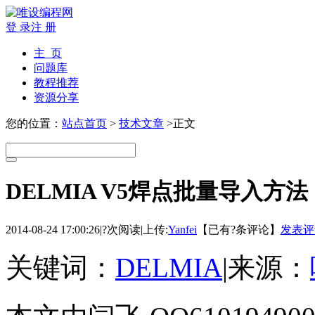
登 录
注 册
主 页
问题库
教程推荐
资源分享
您的位置：
站点首页
>
技术文章
>正文
DELMIA V5焊点批量导入方
2014-08-24 17:00:26
|
?次阅读
|
上传:
Yanfei
【已有
?
条评论】
发表评
关键词：
DELMIA
|
来源：