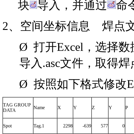
块
导入，并通过
命
2、空间坐标信息 焊点
Ø 打开Excel，选择
导入.asc文件，取得
Ø 按照如下格式修改Ex
TAG GROUP
Name
X
Y
Z
Y
P
DATA
Spot
Tag.1
2298
-639
577
0