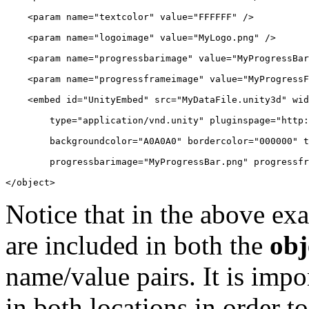
    <param name="textcolor" value="FFFFFF" />

    <param name="logoimage" value="MyLogo.png" />

    <param name="progressbarimage" value="MyProgressBar
    <param name="progressframeimage" value="MyProgressF
    <embed id="UnityEmbed" src="MyDataFile.unity3d" wid
        type="application/vnd.unity" pluginspage="http:
        backgroundcolor="A0A0A0" bordercolor="000000" t
        progressbarimage="MyProgressBar.png" progressfr
</object>
Notice that in the above ex
are included in both the
obj
name/value pairs. It is impo
in both locations in order to