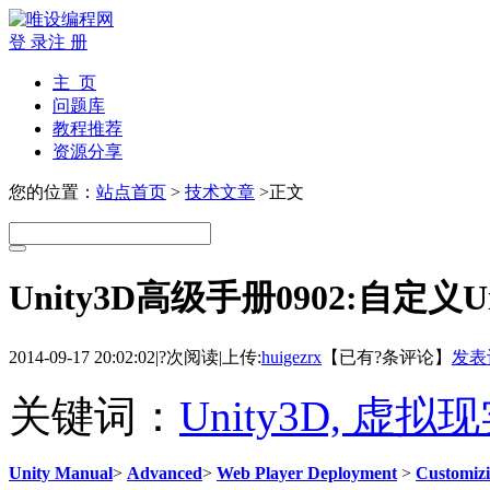
登 录
注 册
主 页
问题库
教程推荐
资源分享
您的位置：
站点首页
>
技术文章
>正文
Unity3D高级手册0902:自定义
2014-09-17 20:02:02
|
?次阅读
|
上传:
huigezrx
【已有
?
条评论】
发表
关键词：
Unity3D, 虚拟
Unity Manual
>
Advanced
>
Web Player Deployment
>
Customizi