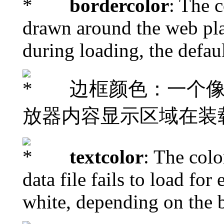
bordercolor
: The c
drawn around the web pla
during loading, the defaul
边框颜色：一个像素
放器内容显示区域在装
textcolor
: The colo
data file fails to load for
white, depending on the 