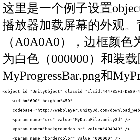
这里是一个例子设置object和
播放器加载屏幕的外观。
（A0A0A0），边框颜色
为白色（000000）和装载图
MyProgressBar.png和MyPr
<object id="UnityObject" classid="clsid:444785F1-DE89-4
    width="600" height="450"

    codebase="http://webplayer.unity3d.com/download_web
    <param name="src" value="MyDataFile.unity3d" />

    <param name="backgroundcolor" value="A0A0A0" />

    <param name="bordercolor" value="000000" />
