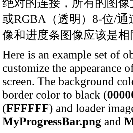
绝对的连接，所有的图像
或RGBA（透明）8-位/
像和进度条图像应该是相
Here is an example set of o
customize the appearance o
screen. The background color
border color to black (
0000
(
FFFFFF
) and loader imag
MyProgressBar.png
and
M