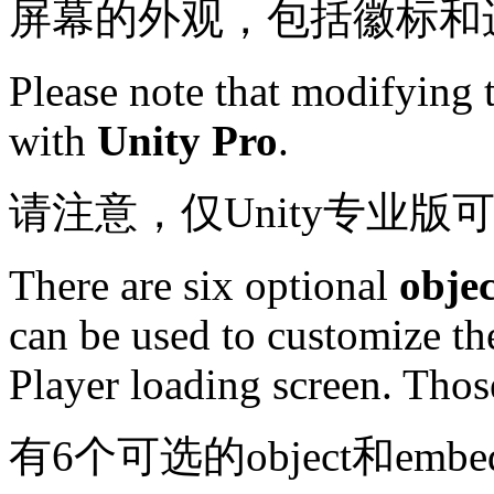
屏幕的外观，包括徽标和
Please note that modifying 
with
Unity Pro
.
请注意，仅Unity专业
There are six optional
objec
can be used to customize t
Player loading screen. Thos
有6个可选的object和em