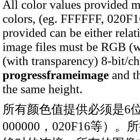
All color values provided m
colors, (eg. FFFFFF, 020F16
provided can be either relat
image files must be RGB (
(with transparency) 8-bit/ch
progressframeimage
and t
the same height.
所有颜色值提供必须是6
000000，020F16