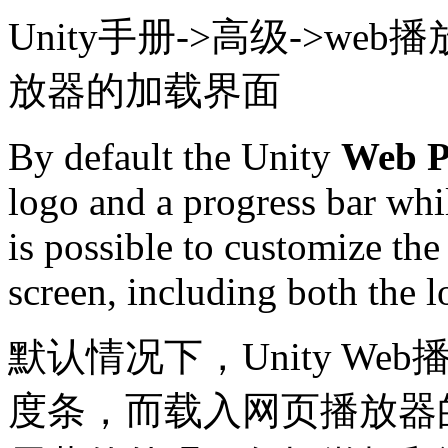
Unity手册->高级->web
放器的加载界面
By default the Unity
Web P
logo and a progress bar whi
is possible to customize the
screen, including both the l
默认情况下，Unity We
度条，而载入网页播放器