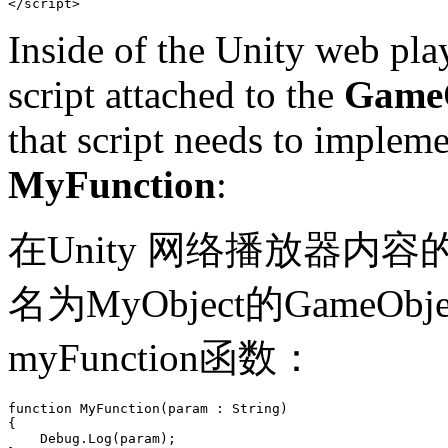
</script>
Inside of the Unity web pla
script attached to the
Game
that script needs to implem
MyFunction
:
在Unity 网络播放器
名为MyObject的Game
myFunction函数：
function MyFunction(param : String)

{

    Debug.Log(param);
