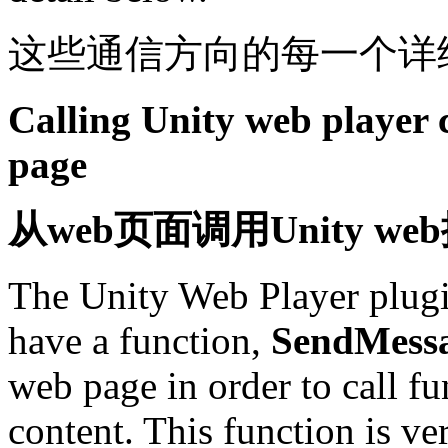
这些通信方向的每一个详
Calling Unity web player 
page
从
web
页面调用
Unity web
The Unity Web Player plug
have a function,
SendMessa
web page in order to call f
content. This function is ver