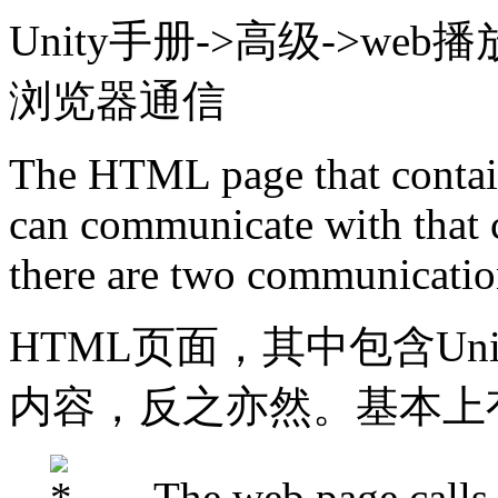
Unity手册->高级->web
浏览器通信
The HTML page that conta
can communicate with that c
there are two communication
HTML页面，其中包含Un
内容，反之亦然。基本上
The web page calls fu