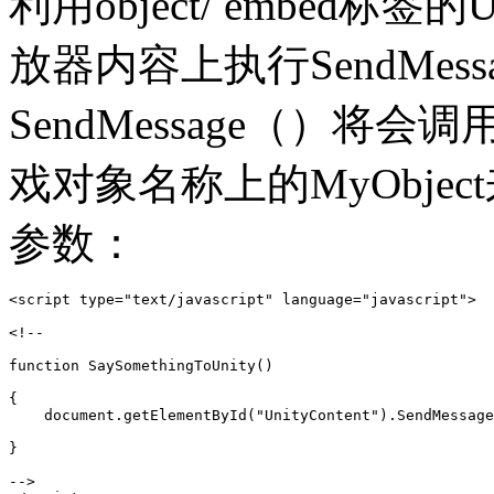
利用object/ embed标签的Un
放器内容上执行SendMes
SendMessage（）将会调
戏对象名称上的MyObje
参数：
<script type="text/javascript" language="javascript">

<!--

function SaySomethingToUnity()

{

    document.getElementById("UnityContent").SendMessage
}

-->
