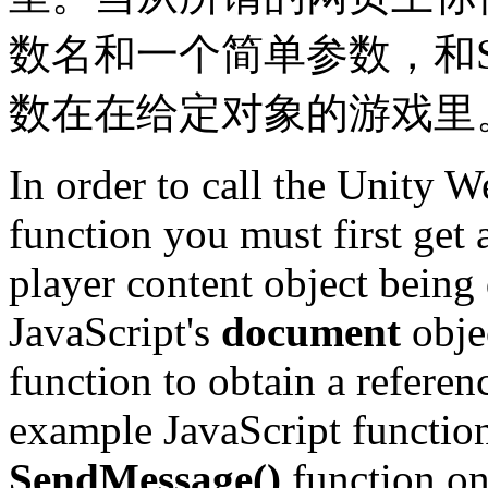
数名和一个简单参数，和Sen
数在在给定对象的游戏里
In order to call the Unity 
function you must first get 
player content object being
JavaScript's
document
obje
function to obtain a referen
example JavaScript function
SendMessage()
function on