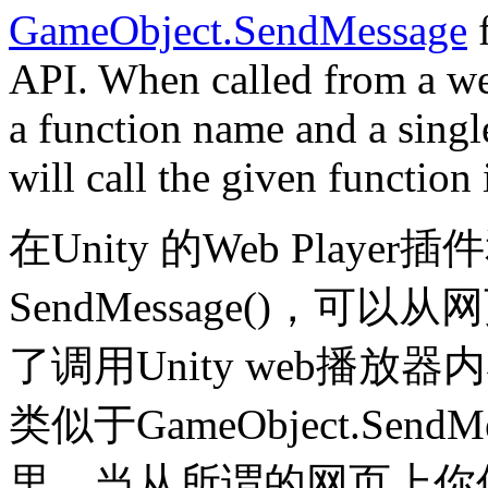
GameObject.SendMessage
f
API. When called from a we
a function name and a sing
will call the given function
在Unity 的Web Play
SendMessage()，可
了调用Unity web播
类似于GameObject.SendM
里。当从所谓的网页上你