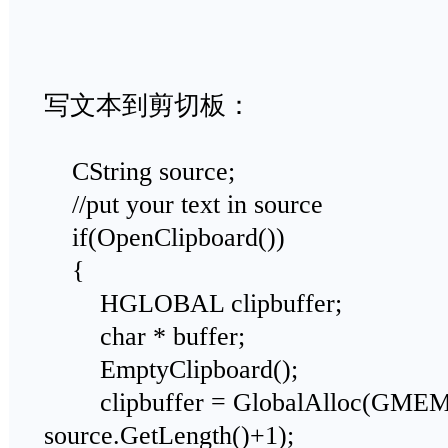
写文本到剪切板：
CString source;
//put your text in source
if(OpenClipboard())
{
HGLOBAL clipbuffer;
char * buffer;
EmptyClipboard();
clipbuffer = GlobalAlloc(GM
source.GetLength()+1);