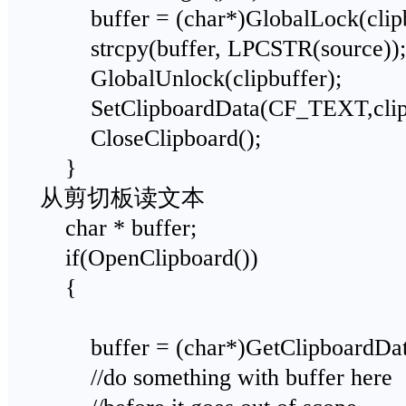
buffer = (char*)GlobalLock(clipb
strcpy(buffer, LPCSTR(source));
GlobalUnlock(clipbuffer);
SetClipboardData(CF_TEXT,clipb
CloseClipboard();
}
从剪切板读文本
char * buffer;
if(OpenClipboard())
{
buffer = (char*)GetClipboardDa
//do something with buffer here