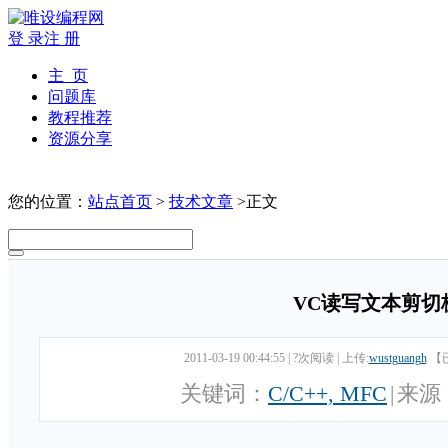
登 录
注 册
主 页
问题库
教程推荐
资源分享
您的位置：
站点首页
>
技术文章
>正文
VC读写文本剪切
2011-03-19 00:44:55
|
?次阅读
|
上传:
wustguangh
【
关键词：
C/C++, MFC
|
来源