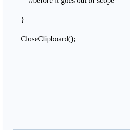
//before it goes out of scope
}
CloseClipboard();