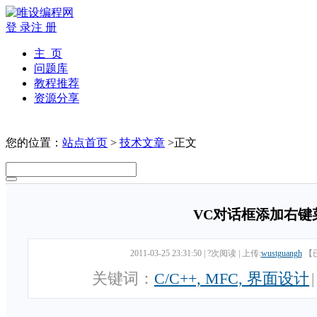
登 录
注 册
主 页
问题库
教程推荐
资源分享
您的位置：
站点首页
>
技术文章
>正文
VC对话框添加右键
2011-03-25 23:31:50
|
?次阅读
|
上传:
wustguangh
【
关键词：
C/C++, MFC, 界面设计
|