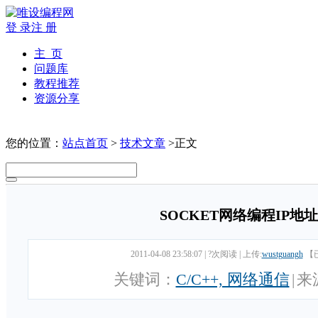
登 录
注 册
主 页
问题库
教程推荐
资源分享
您的位置：
站点首页
>
技术文章
>正文
SOCKET网络编程IP地
2011-04-08 23:58:07
|
?次阅读
|
上传:
wustguangh
【
关键词：
C/C++, 网络通信
|
来