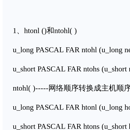
1、htonl ()和ntohl( )
u_long PASCAL FAR ntohl (u_long ne
u_short PASCAL FAR ntohs (u_short n
ntohl( )-----网络顺序转换成主机顺
u_long PASCAL FAR htonl (u_long ho
u_short PASCAL FAR htons (u_short h