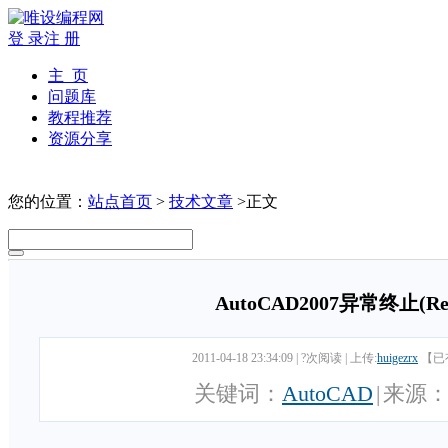
登 录
注 册
主 页
问题库
教程推荐
资源分享
您的位置：
站点首页
>
技术文章
>正文
AutoCAD2007异常终止(Resu
2011-04-18 23:34:09
|
?次阅读
|
上传:
huigezrx
【已
关键词：
AutoCAD
|
来源