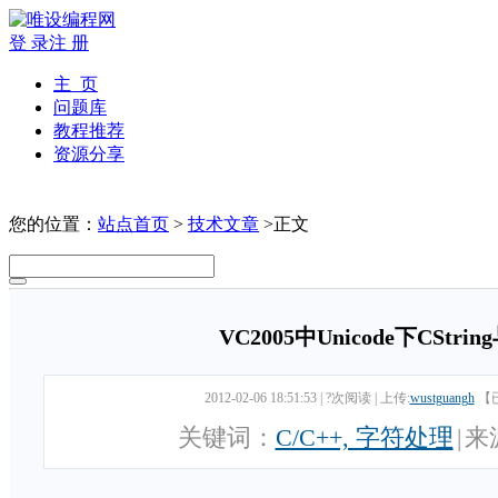
登 录
注 册
主 页
问题库
教程推荐
资源分享
您的位置：
站点首页
>
技术文章
>正文
VC2005中Unicode下CStrin
2012-02-06 18:51:53
|
?次阅读
|
上传:
wustguangh
【
关键词：
C/C++, 字符处理
|
来