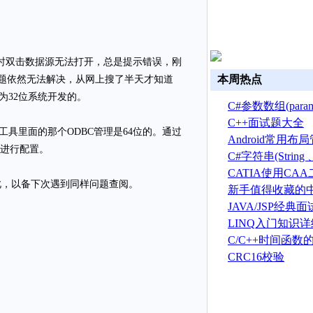
C数据源时双击数据源无法打开，总是提示错误，刚
本周热点
07以后问题依然无法解决，从网上搜了半天才知道
07均是为32位系统开发的。
C#参数数组(par
C++面试题大全
工具里面的那个ODBC管理是64位的。通过
Android常用
工具，进行配置。
C#字符串(String 、S
总结
CATIA使用CA
此，以备下次遇到同样问题查阅。
建草图
新手值得收藏的中
新手且英文不好
JAVA/JSP经典
LINQ入门知识
C/C++时间函数
CRC16校验