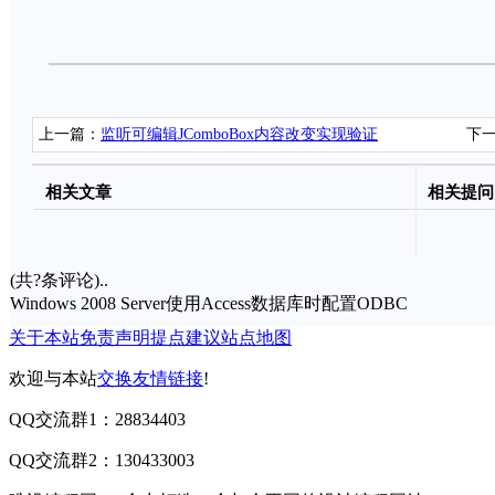
上一篇：
监听可编辑JComboBox内容改变实现验证
下
相关文章
相关提问
(共
?
条评论)..
Windows 2008 Server使用Access数据库时配置ODBC
关于本站
免责声明
提点建议
站点地图
欢迎与本站
交换友情链接
!
QQ交流群1：28834403
QQ交流群2：130433003