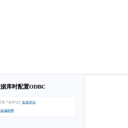
ess数据库时配置ODBC
已有
?
条评论】
发表评论
唯设编程网