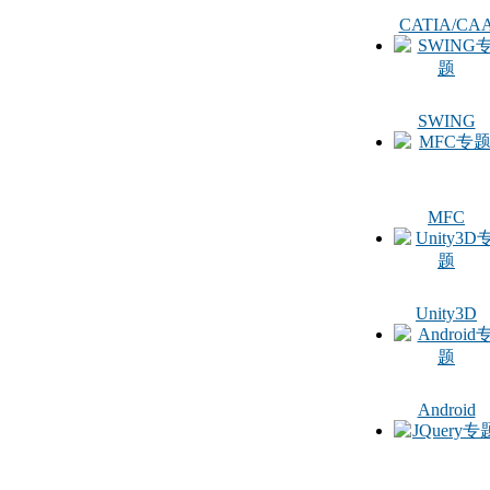
CATIA/CA
SWING
MFC
Unity3D
Android