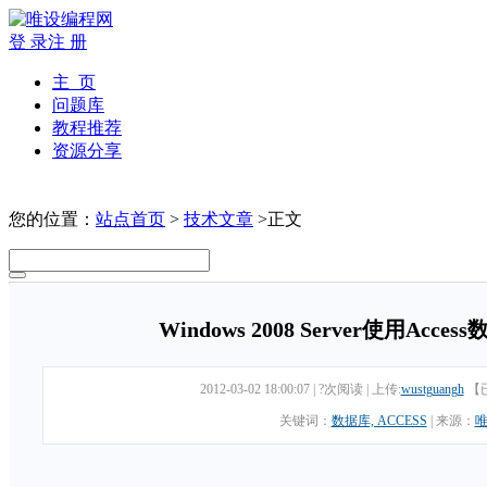
登 录
注 册
主 页
问题库
教程推荐
资源分享
您的位置：
站点首页
>
技术文章
>正文
Windows 2008 Server使用Acc
2012-03-02 18:00:07
|
?次阅读
|
上传:
wustguangh
【
关键词：
数据库, ACCESS
|
来源：