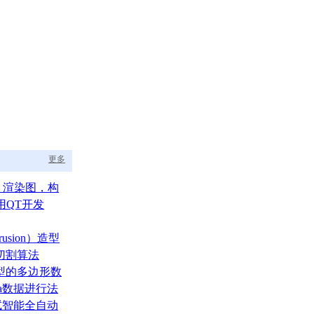
更多
aph 渲染图，构
的渲染调度中枢
用QT开发
usion）造型
切割算法
型的多边形数
ata数据进行法
测试智能全自动