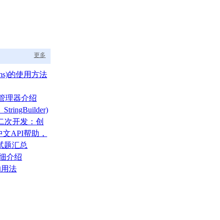
更多
ams)的使用方法
布局管理器介绍
tringBuilder)
A二次开发：创
文API帮助，
的福音
面试题汇总
详细介绍
的用法