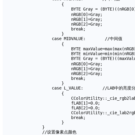
                    {  

                        BYTE Gray = (BYTE)((nRGB[0
                        nRGB[0]=Gray;

                        nRGB[1]=Gray;

                        nRGB[2]=Gray;

                        break;

                    }

                case MIDVALUE:        //中间值

                    {

                        BYTE maxValue=max(max(nRGB[
                        BYTE minValue=min(min(nRGB[
                        BYTE Gray = (BYTE)((maxVal
                        nRGB[0]=Gray;

                        nRGB[1]=Gray;

                        nRGB[2]=Gray;

                        break;

                    }

                case L_VALUE:        //LAB中的亮度分
                    {

                        CColorUtility::_cie_rgb2lab
                        fLAB[1]=0.0;

                        fLAB[2]=0.0;

                        CColorUtility::_cie_lab2rgb
                        break;

                    }

            }

            //设置像素点颜色
