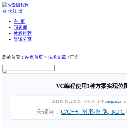
登 录
注 册
主 页
问题库
教程推荐
资源分享
您的位置：
站点首页
>
技术文章
>正文
VC编程使用3种方案实现位
2012-03-16 22:51:31
|
?次阅读
|
上传:
wustguangh
【
关键词：
C/C++, 图形/图像, MFC
|