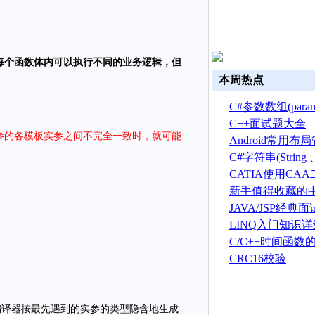
每个函数体内可以执行不同的业务逻辑，但
本周热点
。
C#参数数组(par
C++面试题大全
参的各模板实参之间不完全一致时，就可能
Android常用
C#字符串(String 、S
总结
CATIA使用CA
建草图
新手值得收藏的中
新手且英文不好
JAVA/JSP经典
LINQ入门知识
C/C++时间函数
CRC16校验
编译器按最先遇到的实参的类型隐含地生成