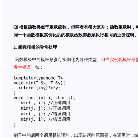
⑶ 模板函数类似于重载函数，但两者有很大区别：函数重载时，
同一个函数模板实例化后的模板函数都必须执行相同的业务逻辑
2. 函数模板的异常处理
函数模板中的模板形参可实例化为各种类型，但
当实例化模板形
发生错误
，如：
template<typename T>     

void min(T &x, T &y){

  return (x<y)?x:y;

}

void func(int i, char j){

   min(i, i); //正确调用

   min(j, j); //正确调用

   min(i, j); //错误调用

   min(j, i); //错误调用

}
例子中的后两个调用是错误的，出现错误的原因是，在调用时，