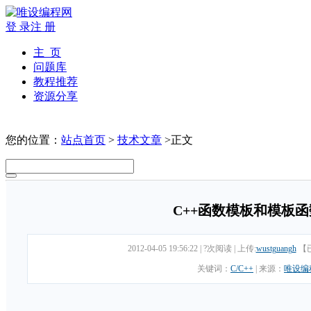
登 录
注 册
主 页
问题库
教程推荐
资源分享
您的位置：
站点首页
>
技术文章
>正文
C++函数模板和模板
2012-04-05 19:56:22
|
?次阅读
|
上传:
wustguangh
【
关键词：
C/C++
|
来源：
唯设编