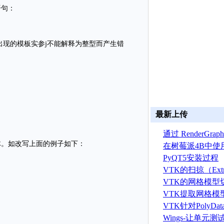
语句：
出现的模板实参j不能解释为整型而产生错
：
最新上传
通过 RenderGr
体。如改写上面的例子如下：
建 ASTRYN 
在树莓派4B中使
OpenGL ES程序
PyQT5安装过程
VTK的扫掠（Extr
算法
VTK的网格模型
VTK提取网格模
据算法
VTK针对PolyD
线运算
Wings-让单元