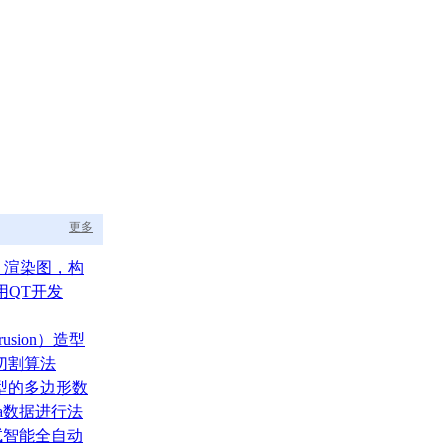
更多
aph 渲染图，构
的渲染调度中枢
用QT开发
usion）造型
切割算法
型的多边形数
ata数据进行法
测试智能全自动