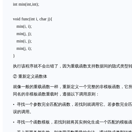
int min(int,int);
void func(int i, char j){
min(i, i);
min(j, j);
min(i, j);
min(j, i);
}
执行该程序就不会出错了，因为重载函数支持数据间的隐式类型
② 重新定义函数体
就像一般的重载函数一样，重新定义一个完整的非模板函数，它所
同名的非模板函数重载时，遵循以下调用原则：
• 寻找一个参数完全匹配的函数，若找到就调用它。若参数完全
误的调用。
• 寻找一个函数模板，若找到就将其实例化生成一个匹配的模板