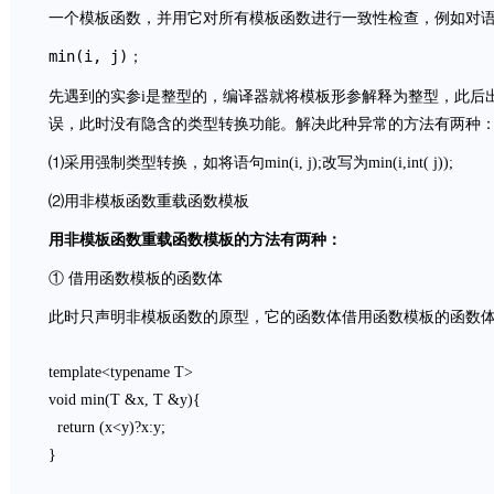
一个模板函数，并用它对所有模板函数进行一致性检查，例如对
min(i, j)；
先遇到的实参i是整型的，编译器就将模板形参解释为整型，此后
误，此时没有隐含的类型转换功能。解决此种异常的方法有两种
⑴采用强制类型转换，如将语句min(i, j);改写为min(i,int( j));
⑵用非模板函数重载函数模板
用非模板函数重载函数模板的方法有两种：
① 借用函数模板的函数体
此时只声明非模板函数的原型，它的函数体借用函数模板的函数
template<typename T>
void min(T &x, T &y){
return (x<y)?x:y;
}