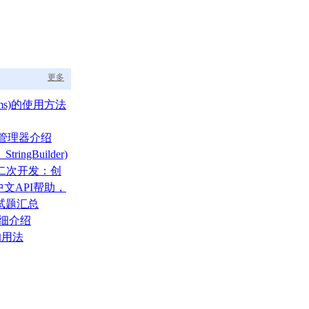
更多
ams)的使用方法
布局管理器介绍
tringBuilder)
A二次开发：创
文API帮助，
的福音
面试题汇总
详细介绍
的用法