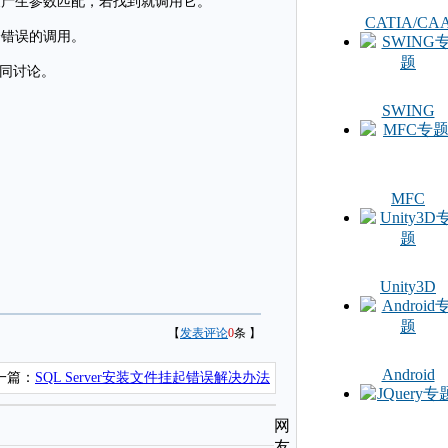
换产生参数匹配，若找到就调用它。
CATIA/CA
个错误的调用。
共同讨论。
SWING
MFC
Unity3D
【
发表评论
0
条 】
Android
一篇：
SQL Server安装文件挂起错误解决办法
网
友