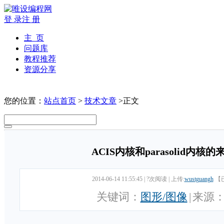
登 录
注 册
主 页
问题库
教程推荐
资源分享
您的位置：
站点首页
>
技术文章
>正文
ACIS内核和parasolid内
2014-06-14 11:55:45
|
?次阅读
|
上传:
wustguangh
【
关键词：
图形/图像
|
来源