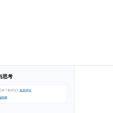
与思考
已有
?
条评论】
发表评论
编程网