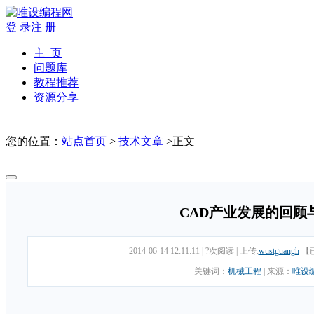
登 录
注 册
主 页
问题库
教程推荐
资源分享
您的位置：
站点首页
>
技术文章
>正文
CAD产业发展的回顾
2014-06-14 12:11:11
|
?次阅读
|
上传:
wustguangh
【
关键词：
机械工程
|
来源：
唯设