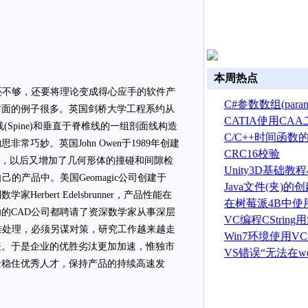
本周热点
不够，还要将理论变成得心应手的软件产
C#参数数组(par
方面的例子很多。英国剑桥大学工程系约从
CATIA使用CA
线(Spine)和垂直于脊椎线的一组剖面线构造
建草图
C/C++时间函数
巧妙。英国John Owen于1989年创建
CRC16校验
三维，以后又增加了几何形体的撞碰和间隙检
Unity3D基础教程
己的产品中。美国Geomagic公司创建于
初始化预制品
Java文件(夹)
bert Edelsbrunner，产品性能在
除方法介绍
在树莓派4B中使
的CAD公司都聘请了资深数学家从事深层
OpenGL ES程序
VC编程CString
难处理，必须另谋对策，研究工作越来越走
Win7环境使用VC
表。于是企业的优胜劣汰更加加速，惟独市
实现键盘钩子
VS错误“无法在w
金稳住优秀人才，保持产品的持续高速发
动调试 打开的UR
程没有运行”