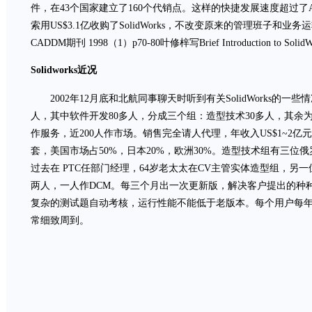
件，在43个国家建立了160个代销点。这样的快捷发展速度超过了AutoC
索用US$3.1亿收购了SolidWorks，不改变原来的管理班子
CADDM期刊 1998（1）p70-80叶修梓写Brief Introduction to Solid
Solidworks近况
2002年12月底和北航同事聊天时听到有关SolidWorks的一
人，其中软件开发80多人，分成三个组：造型技术30多人，其余为
作服务，近200人作市场。销售完全请人代理，年收入US$1~2亿
套，美国市场占50%，日本20%，欧洲30%。造型技术组有三位俄
过去在 PTC任部门经理，64岁老太太在CV主管实体造型组，另
两人，一人作DCM。每三个月出一次更新版，解决客户提出的种
复杂的测试题自动考核，运行性能不能低于老版本。每个用户每年缴$150
常细致周到。