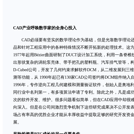
CAD产业呼唤数学家的全身心投入
CAD必须要有坚实的数学理论作为基础，但是光靠数学理论还
品和针对工程应用中的各种特殊情况不断开拓新的处理技术。这
1977年起用Bézier曲面研制了DUCT设计加工系统，利用一条脊椎
出形状复杂的涡轮泵壳体、带手把孔的塑料瓶、汽车排气管等，构思非常
D-Cubed公司，开发了几何约束求解软件DCM，从二维发展到
测等功能，从 1990年起已有130家CAD公司签约将DCM组件纳入自
1996年，专作逆向工程几何建模和测量验证软件，创始人是奥地利数学家Her
同行业中名列第一，有多项算法申请了专利。除此之外，凡是成功
次的软件开发、维护。很多问题看似简单，但在CAD应用中却很
向深入。但是在公司间激烈竞争机制下这些研究成果决不公开发
场占有率高的优胜企业才能从丰厚收益中提取足够的研究开发资
展。