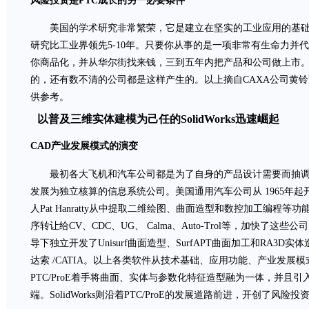
风险投资是PTC成长的另一必要条件
美国的学术研究非常繁荣，它是建立在坚实的工业应用的基础
研究比工业界领先5-10年。只要你从事的是一项非常有生命力并
你商品化，并从华尔街找来钱，三到五年内把产品和公司做上市。Cis
的，还有数不清的公司都是这样产生的。以上摘自CAXA公司黄铃副研究员
供参考。
以普及三维实体建模为己任的SolidWorks迅速崛起
CAD产业发展模式的演变
最初各大飞机和汽车公司都是为了自身的产品设计需要而抽调少
发展为独立核算的信息系统公司。美国通用汽车公司从 1965年起
人Pat Hanratty从中提取二维绘图、曲面造型和数控加工编程等功能，
序转让给CV、CDC、UG、 Calma、Auto-Trol等，加快了这些公司
导下独立开发了Unisurf曲面造型、SurfAPT曲面加工和RA3D实体造
达索 /CATIA。以上各类软件从技术基础、应用功能、产业发展
PTC/ProE着手将曲面、实体与参数化特征造型融为一体，并且
端。SolidWorks则沿着PTC/ProE的发展道路前进，开创了风