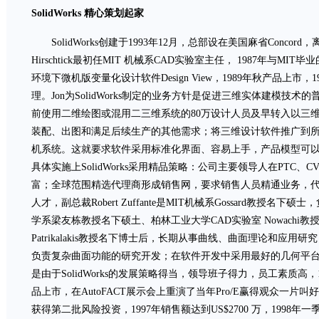
SolidWorks 精心策划起家
SolidWorks创建于1993年12月，总部设在美国麻省Concord，离B
Hirschtick最初任MIT 机械系CAD实验室主任， 1987年与MIT毕
环境下微机版变量化设计软件Design View，1989年秋产品上市
理。Jon为SolidWorks制定的业务方针是促进三维实体建模技
前使用二维绘图或混用二三维系统的80万设计人员及早转入以三
装配、出图和满足后续生产的其他需求；将三维设计软件推广到
机系统。这就要求软件采用标准化界面、容易上手，产品模型可
具体实施上SolidWorks采用精品策略：公司主要领导人在PTC、
富；全球范围精选代理商形成销售网，要求销售人员精通业务，
人才，副总裁Robert Zuffante是MIT机械系Gossard教授
学系梁友栋教授名下硕土、柏林工业大学CAD实验室 Nowachi
Patrikalakis教授名下博士后，长期从事曲线、曲面理论和应用研究，1
负责复杂曲面功能的研究开发；在软件开发中采用最好的几何平台ACIS
是由于SolidWorks的发展策略得当，领导班子得力，员工素质高，1
品上市，在AutoFACT展示会上重演了当年Pro/E赢得观众一片叫好
获得第二批风险投资，1997年销售额达到US$2700 万，1998