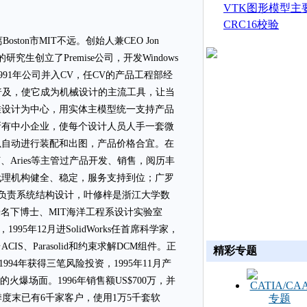
生成
VTK图形模型主
CRC16校验
oston市MIT不远。创始人兼CEO Jon
业的研究生创立了Premise公司，开发Windows
，1991年公司并入CV，任CV的产品工程部经
术的普及，使它成为机械设计的主流工具，让当
维设计为中心，用实体主模型统一支持产品
所有中小企业，使每个设计人员人手一套微
以自动进行装配和出图，产品价格合宜。在
CV、Aries等主管过产品开发、销售，阅历丰
代理机构健全、稳定，服务支持到位；广罗
名下硕士，负责系统结构设计，叶修梓是浙江大学数
教授名下博士、MIT海洋工程系设计实验室
995年12月进SolidWorks任首席科学家，
、Parasolid和约束求解DCM组件。正
精彩专题
994年获得三笔风险投资，1995年11月产
的火爆场面。1996年销售额US$700万，并
年一季度末已有6千家客户，使用1万5千套软