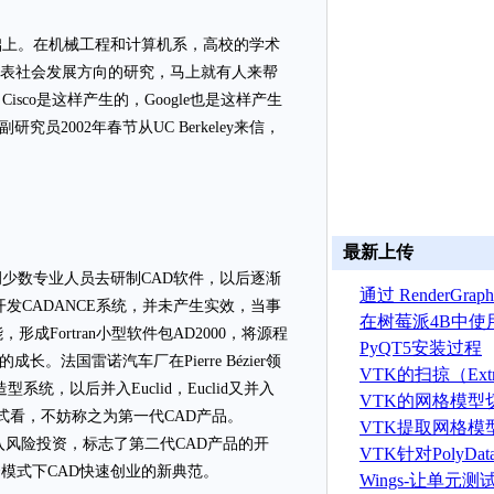
上。在机械工程和计算机系，高校的学术
代表社会发展方向的研究，马上就有人来帮
co是这样产生的，Google也是这样产生
2002年春节从UC Berkeley来信，
最新上传
数专业人员去研制CAD软件，以后逐渐
通过 RenderGr
开发CADANCE系统，并未产生实效，当事
建 ASTRYN 
在树莓派4B中使
形成Fortran小型软件包AD2000，将源程
OpenGL ES程序
PyQT5安装过程
的成长。法国雷诺汽车厂在Pierre Bézier领
VTK的扫掠（Extr
型系统，以后并入Euclid，Euclid又并入
算法
VTK的网格模型
模式看，不妨称之为第一代CAD产品。
VTK提取网格模
引入风险投资，标志了第二代CAD产品的开
据算法
VTK针对PolyD
险投资模式下CAD快速创业的新典范。
线运算
Wings-让单元