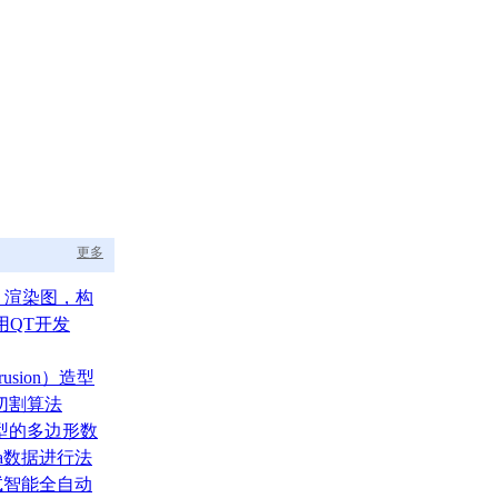
更多
aph 渲染图，构
的渲染调度中枢
用QT开发
usion）造型
切割算法
型的多边形数
ata数据进行法
测试智能全自动