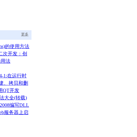
更多
ams)的使用方法
A二次开发：创
的用法
4-1:在运行时
的创建、拷贝和删
用QT开发
用法大全(转载)
2008编写DLL
eb服务器上启
L的IIS辅助进