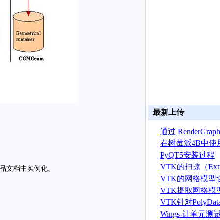
最新上传
通过 RenderGr
建 ASTRYN 
在树莓派4B中使
OpenGL ES程序
PyQT5安装过程
VTK的扫掠（Extr
件在产品文档中实例化。
算法
VTK的网格模型
VTK提取网格模
据算法
VTK针对PolyD
线运算
Wings-让单元