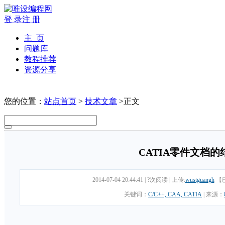
登 录
注 册
主 页
问题库
教程推荐
资源分享
您的位置：
站点首页
>
技术文章
>正文
CATIA零件文档的
2014-07-04 20:44:41
|
?次阅读
|
上传:
wustguangh
【
关键词：
C/C++, CAA, CATIA
|
来源：