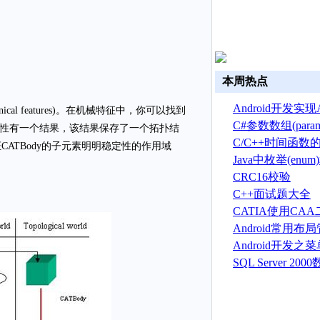
本周热点
Android开发实现A
hanical features)。在机械特征中，你可以找到
换
C#参数数组(par
 ，这种特性有一个结果，该结果保存了一个拓扑结
C/C++时间函数
CATBody的子元素明明稳定性的作用域
Java中枚举(en
CRC16校验
C++面试题大全
CATIA使用CA
建草图
Android常用
Android开发之
菜单(Option menu
SQL Server 2
建、删除、备份