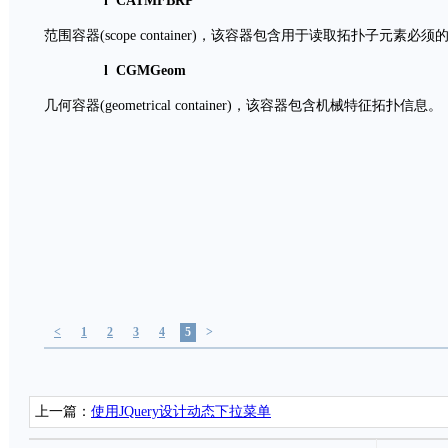
l CATMFBRP
范围容器(scope container)，该容器包含用于读取拓扑子元素必
l CGMGeom
几何容器(geometrical container)，该容器包含机械特征拓扑信息。
<
1
2
3
4
5
>
上一篇：
使用JQuery设计动态下拉菜单