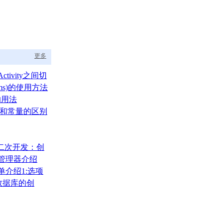
更多
ctivity之间切
ams)的使用方法
的用法
um)和常量的区别
A二次开发：创
布局管理器介绍
菜单介绍1:选项
)
000数据库的创
、还原