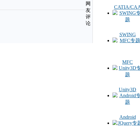
网
CATIA/CA
友
评
论
SWING
MFC
Unity3D
Android