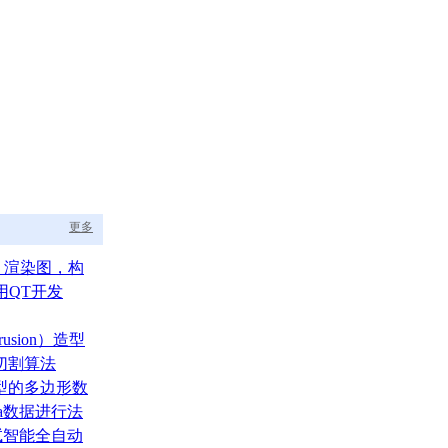
更多
aph 渲染图，构
的渲染调度中枢
用QT开发
usion）造型
切割算法
型的多边形数
ata数据进行法
测试智能全自动