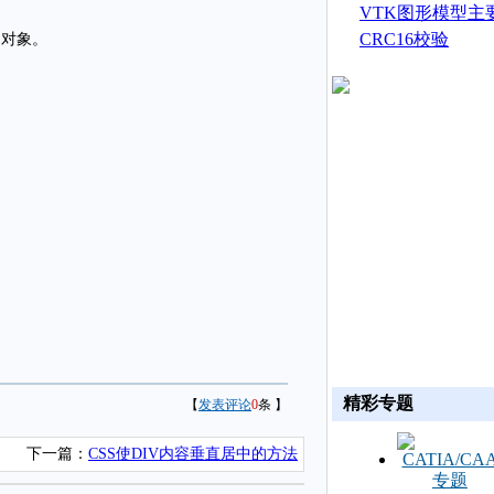
生成
VTK图形模型主
CRC16校验
须的对象。
精彩专题
【
发表评论
0
条 】
下一篇：
CSS使DIV内容垂直居中的方法