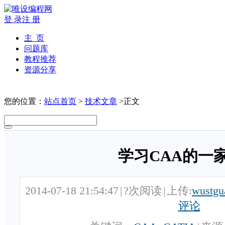
登 录
注 册
主 页
问题库
教程推荐
资源分享
您的位置：
站点首页
>
技术文章
>正文
学习CAA的一
2014-07-18 21:54:47
|
?次阅读
|
上传:
wustgu
评论