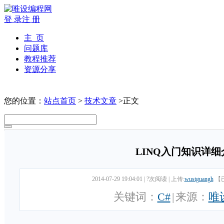
登 录
注 册
主 页
问题库
教程推荐
资源分享
您的位置：
站点首页
>
技术文章
>正文
LINQ入门知识详细
2014-07-29 19:04:01
|
?次阅读
|
上传:
wustguangh
【
关键词：
C#
|
来源：
唯