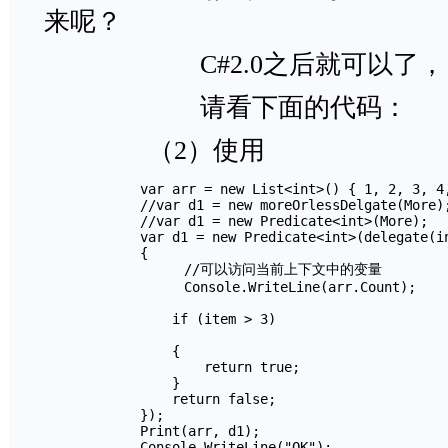
来呢？
C#2.0之后就可以了，
请看下面的代码：
（2）使用
            var arr = new List<int>() { 1, 2, 3, 4,
            //var d1 = new moreOrlessDelgate(More);
            //var d1 = new Predicate<int>(More);

            var d1 = new Predicate<int>(delegate(in
            {

　　　　　　　　　　//可以访问当前上下文中的变量

　　　　　　　　　　Console.WriteLine(arr.Count);

                if (item > 3)

                {

                    return true;

                }

                return false;

            });

            Print(arr, d1);

            Console.WriteLine("OK");