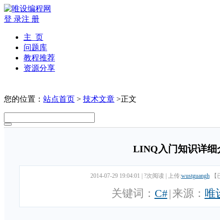
登 录
注 册
主 页
问题库
教程推荐
资源分享
您的位置：
站点首页
>
技术文章
>正文
LINQ入门知识详细
2014-07-29 19:04:01
|
?次阅读
|
上传:
wustguangh
【
关键词：
C#
|
来源：
唯