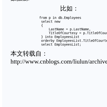
比如：
        　　　　from p in db.Employees

         　　　　select new

         　　　　{

             　　　　LastName = p.LastName,

             　　　　TitleOfCourtesy = p.TitleOfCour
         　　　　} into EmployeesList

         　　　　orderby EmployeesList.TitleOfCourte
         　　　　select EmployeesList;
本文转载自：
http://www.cnblogs.com/liulun/archi