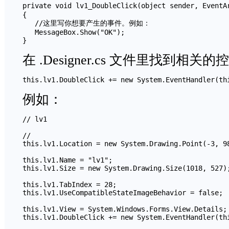
private void lv1_DoubleClick(object sender, EventA
{

   //这里写你想要产生的事件。例如：

   MessageBox.Show("OK");

}
在 .Designer.cs 文件里找到
this.lv1.DoubleClick += new System.EventHandler(th
例如：
// lv1

//

this.lv1.Location = new System.Drawing.Point(-3, 98
this.lv1.Name = "lv1";

this.lv1.Size = new System.Drawing.Size(1018, 527);
this.lv1.TabIndex = 28;

this.lv1.UseCompatibleStateImageBehavior = false;

this.lv1.View = System.Windows.Forms.View.Details;

this.lv1.DoubleClick += new System.EventHandler(th