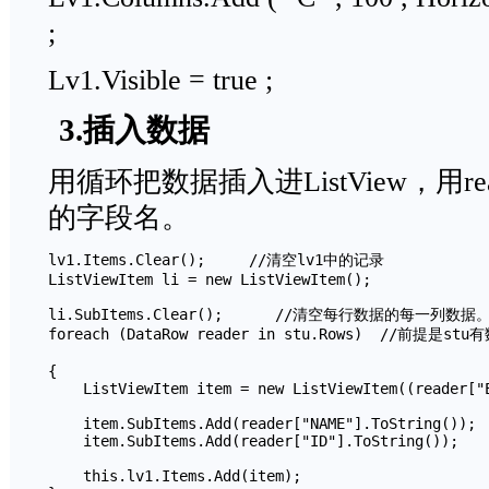
;
Lv1.Visible = true ;
3.插入数据
用循环把数据插入进ListView，用r
的字段名。
lv1.Items.Clear();     //清空lv1中的记录

ListViewItem li = new ListViewItem();

li.SubItems.Clear();      //清空每行数据的每一列数据。
foreach (DataRow reader in stu.Rows)  //前提是stu
{

    ListViewItem item = new ListViewItem((reader["E
    item.SubItems.Add(reader["NAME"].ToString());

    item.SubItems.Add(reader["ID"].ToString());

    this.lv1.Items.Add(item);
