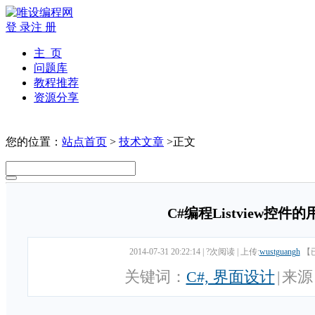
登 录
注 册
主 页
问题库
教程推荐
资源分享
您的位置：
站点首页
>
技术文章
>正文
C#编程Listview控件
2014-07-31 20:22:14
|
?次阅读
|
上传:
wustguangh
【
关键词：
C#, 界面设计
|
来源