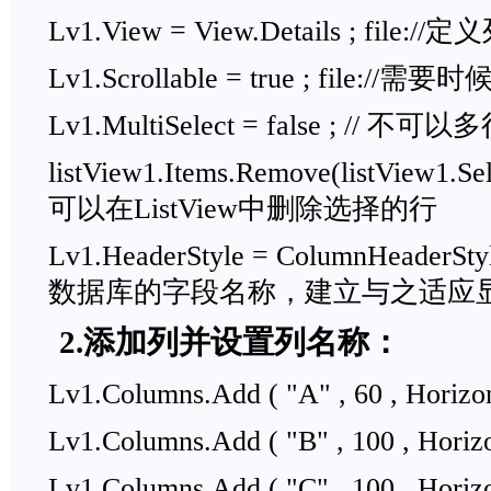
Lv1.View = View.Details ; fil
Lv1.Scrollable = true ; file:/
Lv1.MultiSelect = false ; // 不
listView1.Items.Remove(listView1.S
可以在ListView中删除选择的行
Lv1.HeaderStyle = ColumnHeaderSty
数据库的字段名称，建立与之适应
2.添加列并设置列名称：
Lv1.Columns.Add ( "A" , 60 , Horizon
Lv1.Columns.Add ( "B" , 100 , Horizo
Lv1.Columns.Add ( "C" , 100 , Horizo