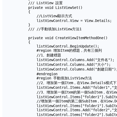
        /// ListView 設置

        private void ListViewSet()

        {

            //ListView顯示方式

            listViewControl.View = View.Details;

        }      

        /// //手動填加ListView方法1

        private void CreateViewItemMethodOne()

        {

            listViewControl.BeginUpdate();

            #region 增加Item的標題，共有三個列

            //1、創建標題

            listViewControl.Columns.Add("文件名");

            listViewControl.Columns.Add("大小");

            listViewControl.Columns.Add("創建日期");
            #endregion

            #region 手動填加ListView方法

            //2、增加第一個Item，在View.Details
            listViewControl.Items.Add("folder1","
            //3、增加第一個Item的第一個SubItem，在V
            listViewControl.Items["folder1"].SubIte
            //增加第一個Item的第二個SubItem，在Vie
            listViewControl.Items["folder1"].SubIte
            listViewControl.Items.Add("folder2","
            listViewControl.Items["folder2"].SubIte