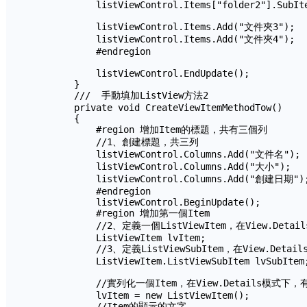
            listViewControl.Items["folder2"].SubIte
            listViewControl.Items.Add("文件夾3");

            listViewControl.Items.Add("文件夾4");

            #endregion

            listViewControl.EndUpdate();

        }

        ///  手動填加ListView方法2

        private void CreateViewItemMethodTow()

        {

            #region 增加Item的標題，共有三個列

            //1、創建標題，共三列

            listViewControl.Columns.Add("文件名");

            listViewControl.Columns.Add("大小");

            listViewControl.Columns.Add("創建日期");
            #endregion

            listViewControl.BeginUpdate();

            #region 增加第一個Item

            //2、定義一個ListViewItem，在View.D
            ListViewItem lvItem;

            //3、定義ListViewSubItem，在View.D
            ListViewItem.ListViewSubItem lvSubItem;
            //實列化一個Item，在View.Details模
            lvItem = new ListViewItem();

            //Item的顯示的文字
