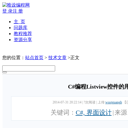
登 录
注 册
主 页
问题库
教程推荐
资源分享
您的位置：
站点首页
>
技术文章
>正文
C#编程Listview控件
2014-07-31 20:22:14
|
?次阅读
|
上传:
wustguangh
【
关键词：
C#, 界面设计
|
来源