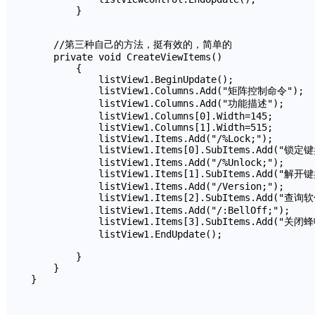
        }

    //第三种自己的方法，挺有效的，简单的

    private void CreateViewItems()

        {

            listView1.BeginUpdate();

            listView1.Columns.Add("矩阵控制命令");

            listView1.Columns.Add("功能描述");

            listView1.Columns[0].Width=145;

            listView1.Columns[1].Width=515;

            listView1.Items.Add("/%Lock;");

            listView1.Items[0].SubItems.Add("锁定键
            listView1.Items.Add("/%Unlock;");

            listView1.Items[1].SubItems.Add("解
            listView1.Items.Add("/Version;");

            listView1.Items[2].SubItems.Add("查询
            listView1.Items.Add("/:BellOff;");

            listView1.Items[3].SubItems.Add("关闭蜂
            listView1.EndUpdate();

        }

    }

}