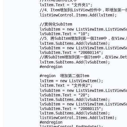
            lvItem.Text = "文件夾1";

            //4、Item增加到ListView控件中，即增
            listViewControl.Items.Add(lvItem);

            //實例化SubItem

            lvSubItem = new ListViewItem.ListViewSu
            lvSubItem.Text = "10";

            //5、將SubItem增加到第一個Item中，在
            lvItem.SubItems.Add(lvSubItem);

            lvSubItem = new ListViewItem.ListViewSu
            lvSubItem.Text = "20080114";

            //將SubItem增加到第一個Item中，在Vi
            lvItem.SubItems.Add(lvSubItem);

            #endregion

            #region  增加第二個Item

            lvItem = new ListViewItem();

            lvItem.Text = "文件夾2";          

            lvSubItem = new ListViewItem.ListViewSu
            lvSubItem.Text = "20";

            lvItem.SubItems.Add(lvSubItem);

            lvSubItem = new ListViewItem.ListViewSu
            lvSubItem.Text = "20080115";

            lvItem.SubItems.Add(lvSubItem);

            listViewControl.Items.Add(lvItem);

            #endregion

            listViewControl.EndUpdate();
