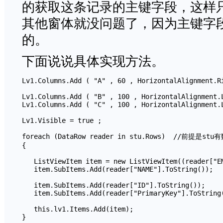
的获取这条记录的主键字段，这样
其他窗体就没问题了，因为主键字
的。
下面说说具体实现方法。
Lv1.Columns.Add ( "A" , 60 , HorizontalAlignment.Ri
Lv1.Columns.Add ( "B" , 100 , HorizontalAlignment.L
Lv1.Columns.Add ( "C" , 100 , HorizontalAlignment.
Lv1.Visible = true ;

foreach (DataRow reader in stu.Rows)  //前提是stu
{

   ListViewItem item = new ListViewItem((reader["EM
   item.SubItems.Add(reader["NAME"].ToString());

   item.SubItems.Add(reader["ID"].ToString());     
   item.SubItems.Add(reader["PrimaryKey"].ToString(
   this.lv1.Items.Add(item);

}