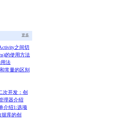
更多
ctivity之间切
ams)的使用方法
的用法
um)和常量的区别
A二次开发：创
布局管理器介绍
菜单介绍1:选项
)
000数据库的创
、还原