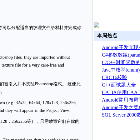
，你可以分配适当的纹理文件给材料并完成你
本周热点
Android开发实现A
换
C#参数数组(par
toshop files, they are imported without
C/C++时间函数
texture file for a very care-free and
Java中枚举(en
CRC16校验
们被引入并不扰乱Photoshop格式。 这使允
C++面试题大全
验。
CATIA使用CA
建草图
Android常用
 two (e.g. 32x32, 64x64, 128x128, 256x256,
Android开发之
and they will appear in the Project View.
菜单(Option menu
SQL Server 2
128，256x256等），只需放置它们在你的
建、删除、备份