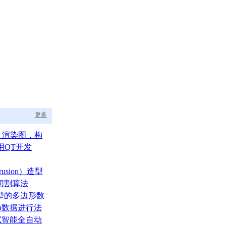
更多
aph 渲染图，构
的渲染调度中枢
用QT开发
usion）造型
切割算法
型的多边形数
ata数据进行法
测试智能全自动