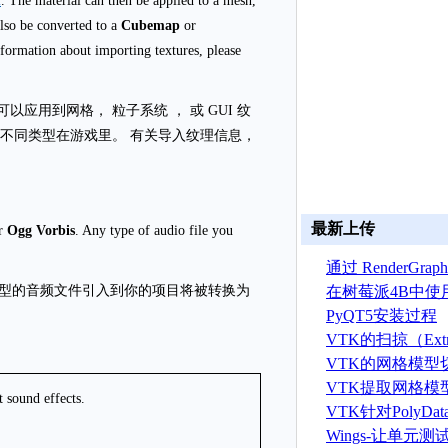
l
. The material can then be applied to a mesh,
 also be converted to a
Cubemap
or
nformation about importing textures, please
应用到网格， 粒子系统 ， 或 GUI 纹
的不同类型在游戏里。 有关导入纹理信息，
最新上传
r
Ogg Vorbis
. Any type of audio file you
通过 RenderGr
建 ASTRYN 
在树莓派4B中使
 任何类型的音频文件引入到你的项目将被转换为
OpenGL ES程序
PyQT5安装过程
VTK的扫掠（Extr
算法
VTK的网格模型
VTK提取网格模
 sound effects.
据算法
VTK针对PolyD
线运算
Wings-让单元