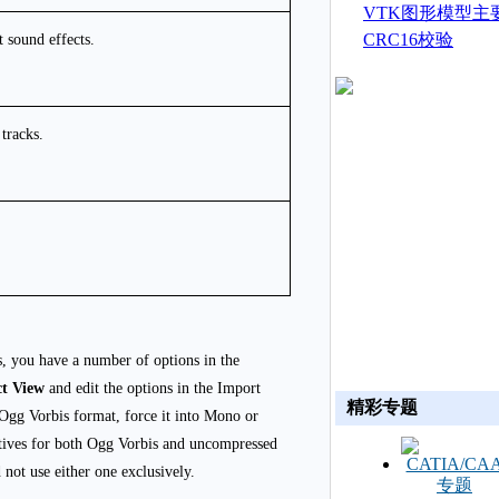
生成
VTK图形模型主
CRC16校验
 sound effects.
tracks.
s, you have a number of options in the
ct View
and edit the options in the Import
精彩专题
 Ogg Vorbis format, force it into Mono or
atives for both Ogg Vorbis and uncompressed
 not use either one exclusively.