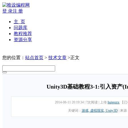
登 录
注 册
主 页
问题库
教程推荐
资源分享
您的位置：
站点首页
>
技术文章
>正文
Unity3D基础教程3-1:引入资产(Impo
2014-08-11 20:19:34
|
?次阅读
|
上传:
huigezrx
【已
关键词：
游戏, 虚拟现实, Unity3D
|
来源