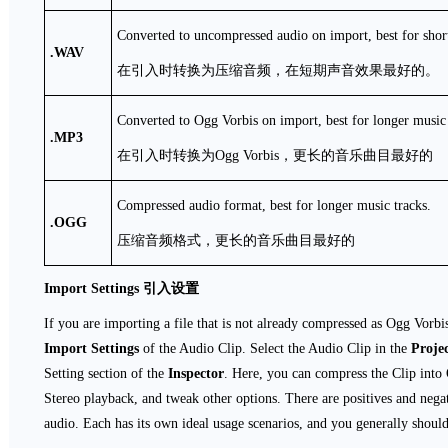
Converted to uncompressed audio on import, best for short
.WAV
在引入时转换为压缩音频，在短期声音效果最好的。
Converted to Ogg Vorbis on import, best for longer music 
.MP3
在引入时转换为Ogg Vorbis，更长的音乐曲目最好的
Compressed audio format, best for longer music tracks.
.OGG
压缩音频格式，更长的音乐曲目最好的
Import Settings
引入设置
If you are importing a file that is not already compressed as Ogg Vorbi
Import Settings
of the Audio Clip. Select the Audio Clip in the
Proje
Setting section of the
Inspector
. Here, you can compress the Clip into
Stereo playback, and tweak other options. There are positives and neg
audio. Each has its own ideal usage scenarios, and you generally should